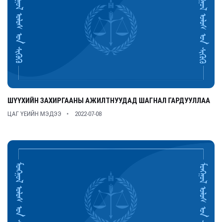
ШҮҮХИЙН ЗАХИРГААНЫ АЖИЛТНУУДАД ШАГНАЛ ГАРДУУЛЛАА
ЦАГ ҮЕИЙН МЭДЭЭ
2022-07-08