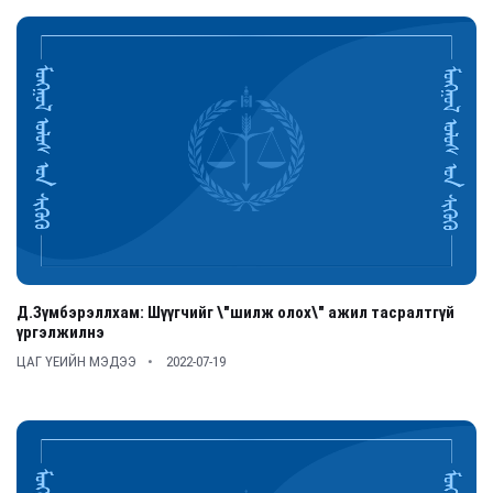
Д.Зүмбэрэллхам: Шүүгчийг \"шилж олох\" ажил тасралтгүй
үргэлжилнэ
ЦАГ ҮЕИЙН МЭДЭЭ
2022-07-19