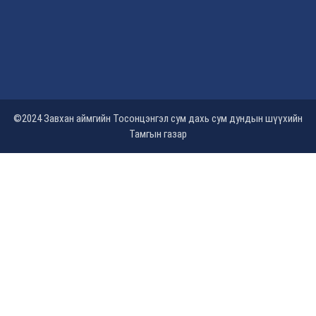
©2024 Завхан аймгийн Тосонцэнгэл сум дахь сум дундын шүүхийн
Тамгын газар