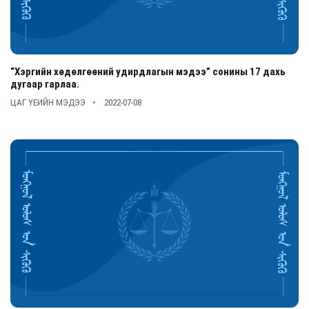
“Хэргийн хөдөлгөөний удирдлагын мэдээ” сонины 17 дахь
дугаар гарлаа.
ЦАГ ҮЕИЙН МЭДЭЭ
2022-07-08