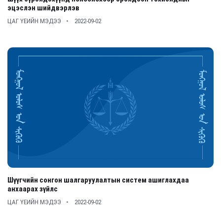
эцэслэн шийдвэрлэв
ЦАГ ҮЕИЙН МЭДЭЭ
2022-09-02
Шүүгчийн сонгон шалгаруулалтын систем ашиглахдаа
анхаарах зүйлс
ЦАГ ҮЕИЙН МЭДЭЭ
2022-09-02