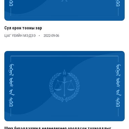
Сул орон тооны зар
ЦАГ ҮЕИЙН МЭДЭЭ
2022-09-06
Шүүх бүрэлдэхүүнд нөлөөлөхөөр оролдсон тохиолдлыг