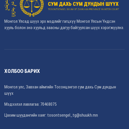
Монгол Улсад шүүх эрх мэдлийг гагцхүү Монгол Улсын Үндсэн
хууль болон энэ хуульд заасны дагуу байгуулсан шүүх хэрэгжүүлнэ.
ХОЛБОО БАРИХ
Монгол улс, Завхан аймгийн Тосонцэнгэл сум дахь Сум дундын
шүүх
Мэдээлэл лавлагаа: 70468075
Цахим шуудангийн хаяг: tosontsengel_tg@shuukh.mn