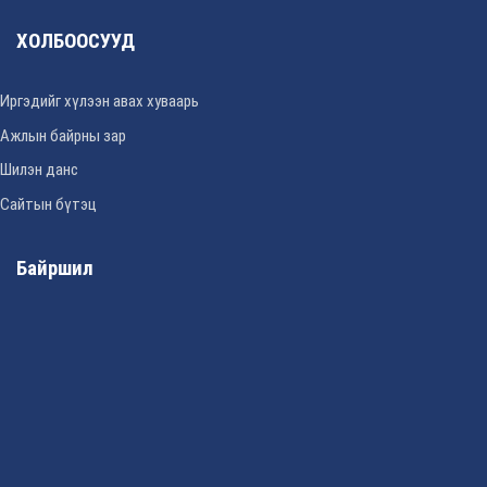
ХОЛБООСУУД
Иргэдийг хүлээн авах хуваарь
Ажлын байрны зар
Шилэн данс
Сайтын бүтэц
Байршил