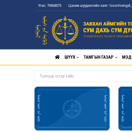
Утас: 70468075
Цахим шуудангийн хаяг: tosontsenge
ШҮҮХ
ТАМГЫН ГАЗАР
МЭД