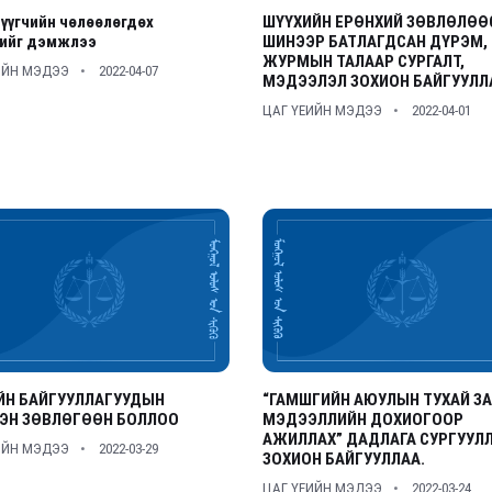
үүгчийн чөлөөлөгдөх
ШҮҮХИЙН ЕРӨНХИЙ ЗӨВЛӨЛӨӨ
тийг дэмжлээ
ШИНЭЭР БАТЛАГДСАН ДҮРЭМ,
ЖУРМЫН ТАЛААР СУРГАЛТ,
ИЙН МЭДЭЭ
2022-04-07
МЭДЭЭЛЭЛ ЗОХИОН БАЙГУУЛЛ
ЦАГ ҮЕИЙН МЭДЭЭ
2022-04-01
ЙН БАЙГУУЛЛАГУУДЫН
“ГАМШГИЙН АЮУЛЫН ТУХАЙ З
ЭН ЗӨВЛӨГӨӨН БОЛЛОО
МЭДЭЭЛЛИЙН ДОХИОГООР
АЖИЛЛАХ” ДАДЛАГА СУРГУУЛ
ИЙН МЭДЭЭ
2022-03-29
ЗОХИОН БАЙГУУЛЛАА.
ЦАГ ҮЕИЙН МЭДЭЭ
2022-03-24