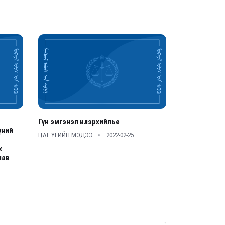
Гүн эмгэнэл илэрхийлье
үний
ЦАГ ҮЕИЙН МЭДЭЭ
2022-02-25
х
лав