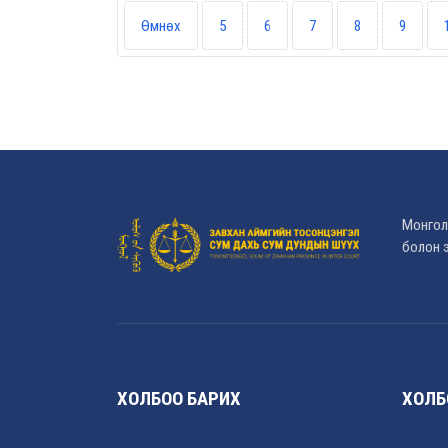
Өмнөх
5
6
7
8
9
Монгол
болон э
ХОЛБОО БАРИХ
ХОЛБ