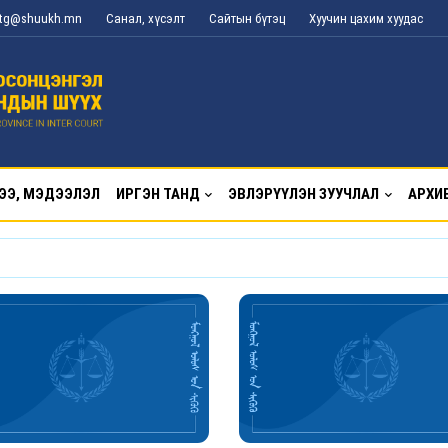
l_tg@shuukh.mn
Санал, хүсэлт
Сайтын бүтэц
Хуучин цахим хуудас
ЭЭ, МЭДЭЭЛЭЛ
ИРГЭН ТАНД
ЭВЛЭРҮҮЛЭН ЗУУЧЛАЛ
АРХИ