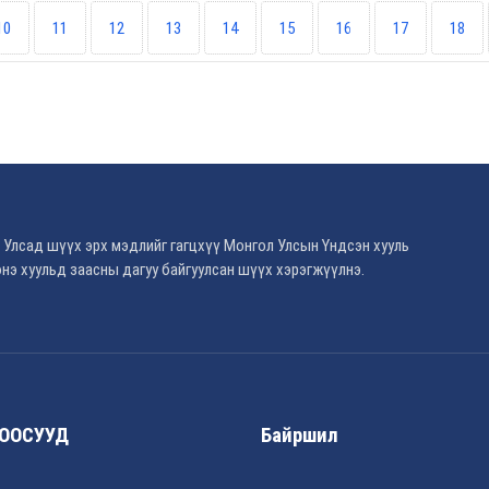
10
11
12
13
14
15
16
17
18
 Улсад шүүх эрх мэдлийг гагцхүү Монгол Улсын Үндсэн хууль
нэ хуульд заасны дагуу байгуулсан шүүх хэрэгжүүлнэ.
ООСУУД
Байршил