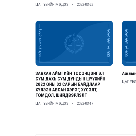
ЦАГ ҮЕИЙН МЭДЭЭ
2022-03-29
ЗАВХАН АЙМГИЙН ТОСОНЦЭНГЭЛ
Ажлын
СУМ ДАХЬ СУМ ДУНДЫН ШҮҮХИЙН
ЦАГ ҮЕ
2022 ОНЫ 02 САРЫН БАЙДЛААР
ХҮЛЭЭН АВСАН ХЭРЭГ, ХҮСЭЛТ,
ГОМДОЛ, ШИЙДВЭРЛЭЛТ
ЦАГ ҮЕИЙН МЭДЭЭ
2022-03-17