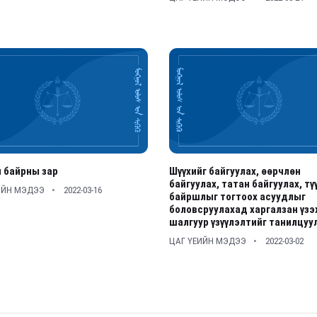
 байрны зар
Шүүхийг байгуулах, өөрчлөн
байгуулах, татан байгуулах, тү
ИЙН МЭДЭЭ
2022-03-16
байршлыг тогтоох асуудлыг
боловсруулахад харгалзан үзэ
шалгуур үзүүлэлтийг танилцуу
ЦАГ ҮЕИЙН МЭДЭЭ
2022-03-02