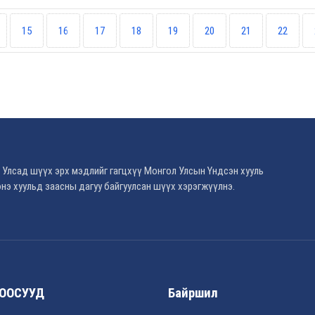
15
16
17
18
19
20
21
22
 Улсад шүүх эрх мэдлийг гагцхүү Монгол Улсын Үндсэн хууль
нэ хуульд заасны дагуу байгуулсан шүүх хэрэгжүүлнэ.
ООСУУД
Байршил