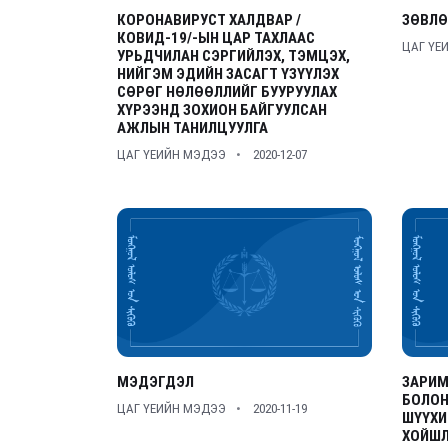
КОРОНАВИРУСТ ХАЛДВАР /
ЗӨВЛӨ
КОВИД-19/-ЫН ЦАР ТАХЛААС
ЦАГ ҮЕ
УРЬДЧИЛАН СЭРГИЙЛЭХ, ТЭМЦЭХ,
НИЙГЭМ ЭДИЙН ЗАСАГТ ҮЗҮҮЛЭХ
СӨРӨГ НӨЛӨӨЛЛИЙГ БУУРУУЛАХ
ХҮРЭЭНД ЗОХИОН БАЙГУУЛСАН
АЖЛЫН ТАНИЛЦУУЛГА
ЦАГ ҮЕИЙН МЭДЭЭ
2020-12-07
МЭДЭГДЭЛ
ЗАРИМ
БОЛОН
ЦАГ ҮЕИЙН МЭДЭЭ
2020-11-19
ШҮҮХИ
ХОЙШ