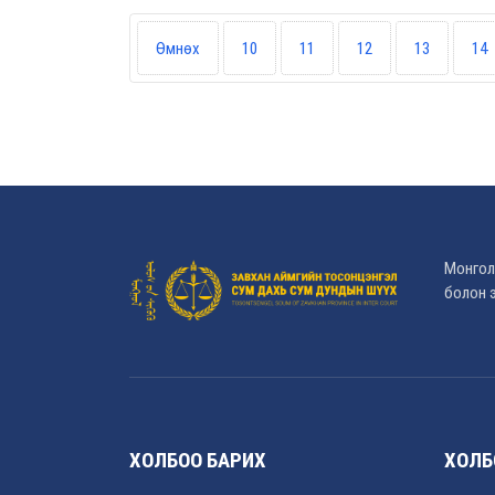
Өмнөх
10
11
12
13
14
Монгол
болон э
ХОЛБОО БАРИХ
ХОЛБ