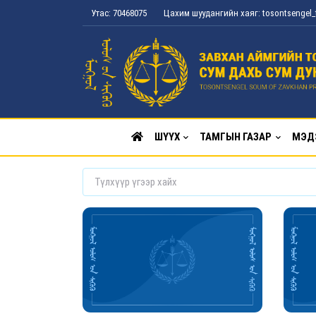
Утас: 70468075
Цахим шуудангийн хаяг: tosontsenge
ШҮҮХ
ТАМГЫН ГАЗАР
МЭД