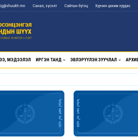
l_tg@shuukh.mn
Санал, хүсэлт
Сайтын бүтэц
Хуучин цахим хуудас
ЭЭ, МЭДЭЭЛЭЛ
ИРГЭН ТАНД
ЭВЛЭРҮҮЛЭН ЗУУЧЛАЛ
АРХИ