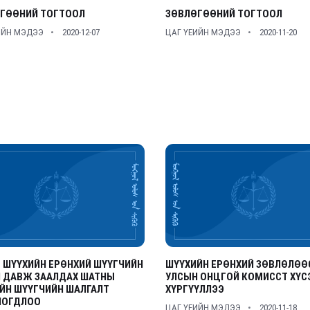
ГӨӨНИЙ ТОГТООЛ
ЗӨВЛӨГӨӨНИЙ ТОГТООЛ
ИЙН МЭДЭЭ
2020-12-07
ЦАГ ҮЕИЙН МЭДЭЭ
2020-11-20
 ШҮҮХИЙН ЕРӨНХИЙ ШҮҮГЧИЙН
ШҮҮХИЙН ЕРӨНХИЙ ЗӨВЛӨЛӨӨ
 ДАВЖ ЗААЛДАХ ШАТНЫ
УЛСЫН ОНЦГОЙ КОМИССТ ХҮС
ЙН ШҮҮГЧИЙН ШАЛГАЛТ
ХҮРГҮҮЛЛЭЭ
ЛОГДЛОО
ЦАГ ҮЕИЙН МЭДЭЭ
2020-11-18