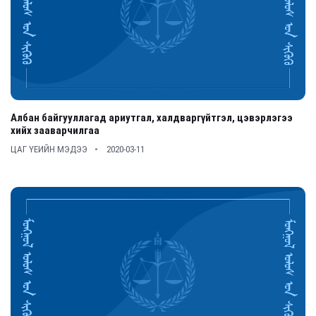
Албан байгууллагад ариутгал, халдваргүйтгэл, цэвэрлэгээ
хийх зааварчилгаа
ЦАГ ҮЕИЙН МЭДЭЭ
2020-03-11