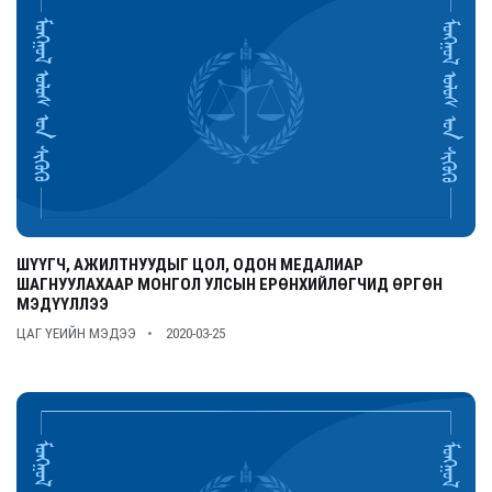
ШҮҮГЧ, АЖИЛТНУУДЫГ ЦОЛ, ОДОН МЕДАЛИАР
ШАГНУУЛАХААР МОНГОЛ УЛСЫН ЕРӨНХИЙЛӨГЧИД ӨРГӨН
МЭДҮҮЛЛЭЭ
ЦАГ ҮЕИЙН МЭДЭЭ
2020-03-25