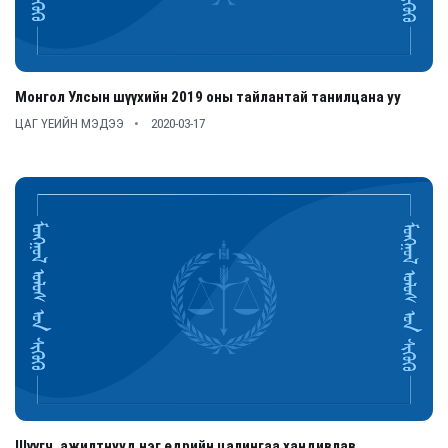
Монгол Улсын шүүхийн 2019 оны тайлантай танилцана уу
ЦАГ ҮЕИЙН МЭДЭЭ
2020-03-17
Шүүгч, ажилтнууд нэг өдрийн цалингаа хандивлав