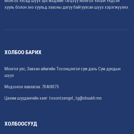
Монгол Улсад шүүх эрх мэдлийг гагцхүү Монгол Улсын Үндсэн
хууль болон энэ хуульд заасны дагуу байгуулсан шүүх хэрэгжүүлнэ.
ХОЛБОО БАРИХ
Монгол улс, Завхан аймгийн Тосонцэнгэл сум дахь Сум дундын
шүүх
Мэдээлэл лавлагаа: 70468075
Цахим шуудангийн хаяг: tosontsengel_tg@shuukh.mn
ХОЛБООСУУД