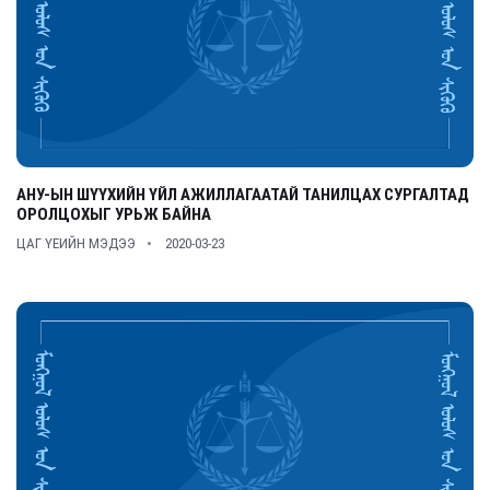
АНУ-ЫН ШҮҮХИЙН ҮЙЛ АЖИЛЛАГААТАЙ ТАНИЛЦАХ СУРГАЛТАД
ОРОЛЦОХЫГ УРЬЖ БАЙНА
ЦАГ ҮЕИЙН МЭДЭЭ
2020-03-23