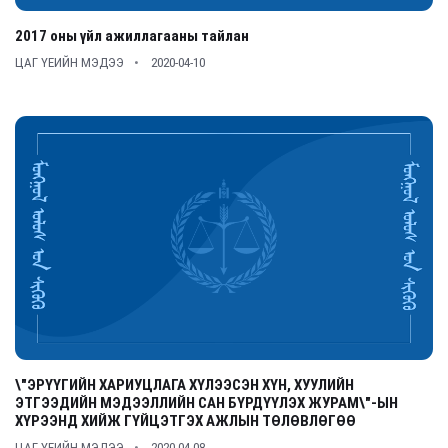
2017 оны үйл ажиллагааны тайлан
ЦАГ ҮЕИЙН МЭДЭЭ
2020-04-10
\"ЭРҮҮГИЙН ХАРИУЦЛАГА ХҮЛЭЭСЭН ХҮН, ХУУЛИЙН
ЭТГЭЭДИЙН МЭДЭЭЛЛИЙН САН БҮРДҮҮЛЭХ ЖУРАМ\"-ЫН
ХҮРЭЭНД ХИЙЖ ГҮЙЦЭТГЭХ АЖЛЫН ТӨЛӨВЛӨГӨӨ
ЦАГ ҮЕИЙН МЭДЭЭ
2020-04-08