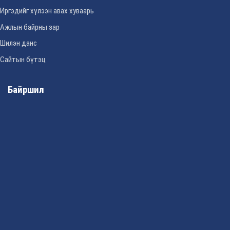
Иргэдийг хүлээн авах хуваарь
Ажлын байрны зар
Шилэн данс
Сайтын бүтэц
Байршил