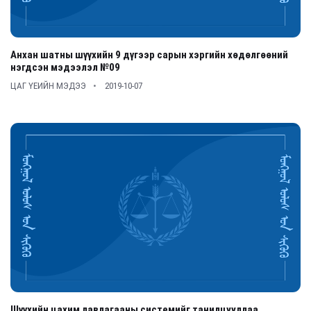
Анхан шатны шүүхийн 9 дүгээр сарын хэргийн хөдөлгөөний
нэгдсэн мэдээлэл №09
ЦАГ ҮЕИЙН МЭДЭЭ
2019-10-07
Шүүхийн цахим лавлагааны системийг танилцууллаа