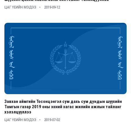
ЦАГ ҮЕИЙН МЭДЭЭ
2019-09-12
Завхан аймгийн Тосонцэнгэл сум дахь сум дундын шүүхийн
Тамгын газар 2019 оны эхний хагас жилийн ажлын тайланг
хэлэлцүүллээ
ЦАГ ҮЕИЙН МЭДЭЭ
2019-07-02