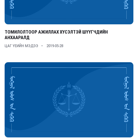
ТОМИЛОЛТООР АЖИЛЛАХ ХҮСЭЛТЭЙ ШҮҮГЧДИЙН
АНХААРАЛД
ЦАГ ҮЕИЙН МЭДЭЭ
2019-05-28