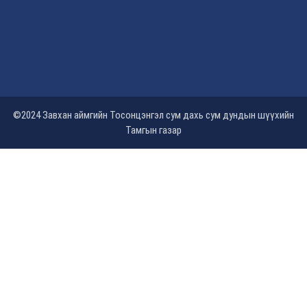
©2024 Завхан аймгийн Тосонцэнгэл сум дахь сум дундын шүүхийн
Тамгын газар