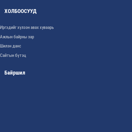
ХОЛБООСУУД
Иргэдийг хүлээн авах хуваарь
Ажлын байрны зар
Шилэн данс
Сайтын бүтэц
Байршил