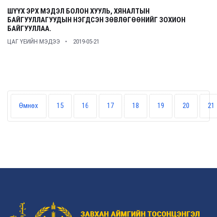
ШҮҮХ ЭРХ МЭДЭЛ БОЛОН ХУУЛЬ, ХЯНАЛТЫН
БАЙГУУЛЛАГУУДЫН НЭГДСЭН ЗӨВЛӨГӨӨНИЙГ ЗОХИОН
БАЙГУУЛЛАА.
ЦАГ ҮЕИЙН МЭДЭЭ
2019-05-21
Өмнөх
15
16
17
18
19
20
21