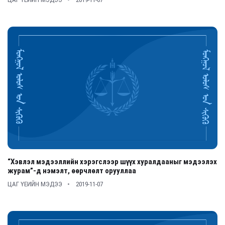
“Хэвлэл мэдээллийн хэрэгслээр шүүх хуралдааныг мэдээлэх
журам”-д нэмэлт, өөрчлөлт орууллаа
ЦАГ ҮЕИЙН МЭДЭЭ
2019-11-07