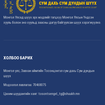
Монгол Улсад шүүх эрх мэдлийг гагцхүү Монгол Улсын Үндсэн
хууль болон энэ хуульд заасны дагуу байгуулсан шүүх хэрэгжүүлнэ.
ХОЛБОО БАРИХ
Монгол улс, Завхан аймгийн Тосонцэнгэл сум дахь Сум дундын
шүүх
Мэдээлэл лавлагаа: 70468075
Цахим шуудангийн хаяг: tosontsengel_tg@shuukh.mn