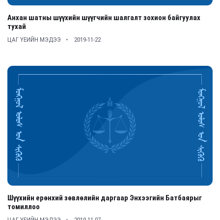
Анхан шатны шүүхийн шүүгчийн шалгалт зохион байгуулах
тухай
ЦАГ ҮЕИЙН МЭДЭЭ
2019-11-22
Шүүхийн ерөнхий зөвлөлийн даргаар Энхээгийн Батбаярыг
томиллоо
ЦАГ ҮЕИЙН МЭДЭЭ
2019-11-07