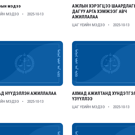
рын мэдээ
АЖЛЫН ХЭРЭГЦЭЭ ШААРДЛАГ
ДАГУУ АРГА ХЭМЖЭЭГ АВЧ
ИЙН МЭДЭЭ
2025-10-13
АЖИЛЛАЛАА
ЦАГ ҮЕИЙН МЭДЭЭ
2025-10-13
Д НҮҮДЭЛЛЭН АЖИЛЛАЛАА
АХМАД АЖИЛТАНД ХҮНДЭТГЭ
ҮЗҮҮЛЛЭЭ
ИЙН МЭДЭЭ
2025-10-13
ЦАГ ҮЕИЙН МЭДЭЭ
2025-10-13