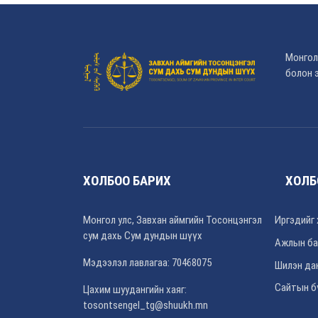
Монгол
болон э
ХОЛБОО БАРИХ
ХОЛБ
Монгол улс, Завхан аймгийн Тосонцэнгэл
Иргэдийг 
сум дахь Сум дундын шүүх
Ажлын ба
Мэдээлэл лавлагаа: 70468075
Шилэн да
Сайтын б
Цахим шуудангийн хаяг:
tosontsengel_tg@shuukh.mn