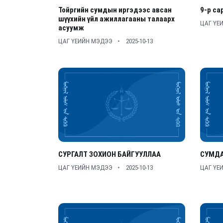
Тойргийн сумдын иргэдээс авсан
9-р са
шүүхийн үйл ажиллагааны талаарх
ЦАГ ҮЕ
асуумж
ЦАГ ҮЕИЙН МЭДЭЭ
2025-10-13
СУРГАЛТ ЗОХИОН БАЙГУУЛЛАА
СУМДА
ЦАГ ҮЕИЙН МЭДЭЭ
2025-10-13
ЦАГ ҮЕ