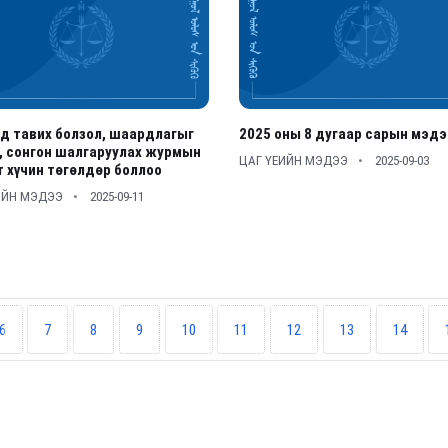
д тавих болзол, шаардлагыг
2025 оны 8 дугаар сарын мэдэ
, сонгон шалгаруулах журмын
ЦАГ ҮЕИЙН МЭДЭЭ
2025-09-03
 хүчин төгөлдөр боллоо
ИЙН МЭДЭЭ
2025-09-11
6
7
8
9
10
11
12
13
14