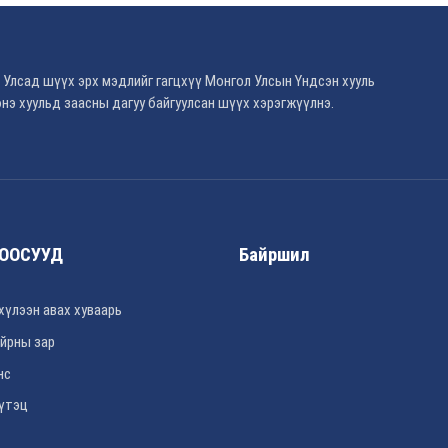
 Улсад шүүх эрх мэдлийг гагцхүү Монгол Улсын Үндсэн хууль
нэ хуульд заасны дагуу байгуулсан шүүх хэрэгжүүлнэ.
ООСУУД
Байршил
хүлээн авах хуваарь
йрны зар
нс
үтэц