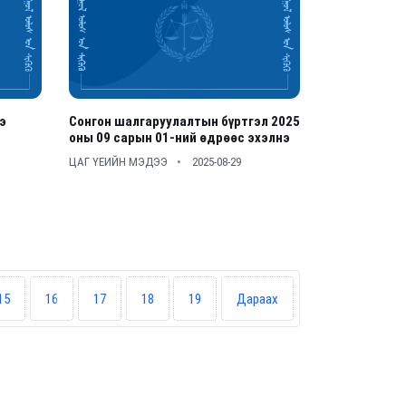
э
Сонгон шалгаруулалтын бүртгэл 2025
оны 09 сарын 01-ний өдрөөс эхэлнэ
ЦАГ ҮЕИЙН МЭДЭЭ
2025-08-29
15
16
17
18
19
Дараах