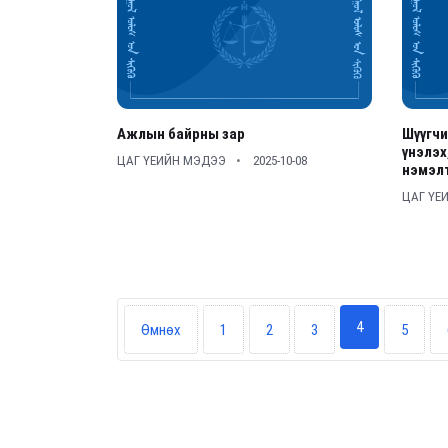
Ажлын байрны зар
Шүүгчи
үнэлэх
ЦАГ ҮЕИЙН МЭДЭЭ
2025-10-08
нэмэлт
ЦАГ ҮЕ
4
Өмнөх
1
2
3
5