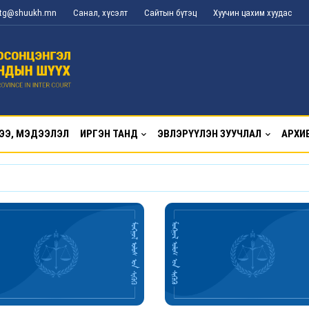
l_tg@shuukh.mn
Санал, хүсэлт
Сайтын бүтэц
Хуучин цахим хуудас
ЭЭ, МЭДЭЭЛЭЛ
ИРГЭН ТАНД
ЭВЛЭРҮҮЛЭН ЗУУЧЛАЛ
АРХИ