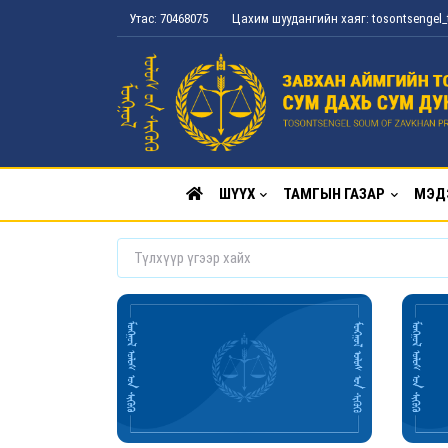
Утас: 70468075
Цахим шуудангийн хаяг: tosontsenge
ШҮҮХ
ТАМГЫН ГАЗАР
МЭД