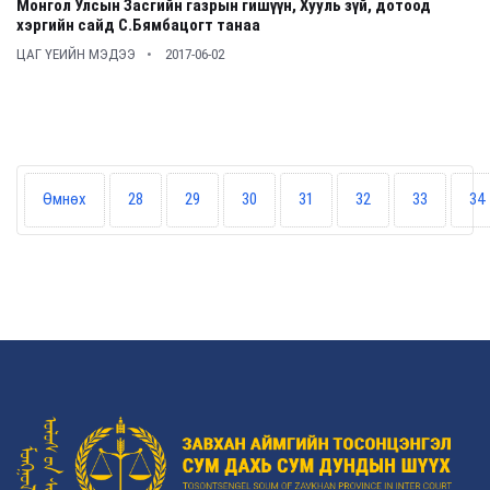
Монгол Улсын Засгийн газрын гишүүн, Хууль зүй, дотоод
хэргийн сайд С.Бямбацогт танаа
ЦАГ ҮЕИЙН МЭДЭЭ
2017-06-02
Өмнөх
28
29
30
31
32
33
34