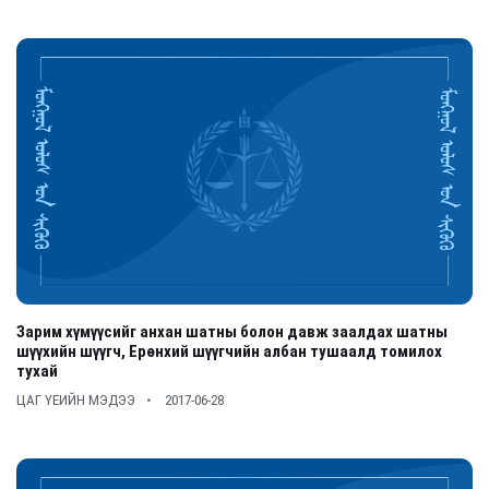
Зарим хүмүүсийг анхан шатны болон давж заалдах шатны
шүүхийн шүүгч, Ерөнхий шүүгчийн албан тушаалд томилох
тухай
ЦАГ ҮЕИЙН МЭДЭЭ
2017-06-28