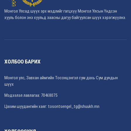
Монгол Улсад шүүх эрх мэдлийг гагцхүү Монгол Улсын Үндсэн
хууль болон энэ хуульд заасны дагуу байгуулсан шүүх хэрэгжүүлнэ.
ХОЛБОО БАРИХ
Монгол улс, Завхан аймгийн Тосонцэнгэл сум дахь Сум дундын
шүүх
Мэдээлэл лавлагаа: 70468075
Цахим шуудангийн хаяг: tosontsengel_tg@shuukh.mn