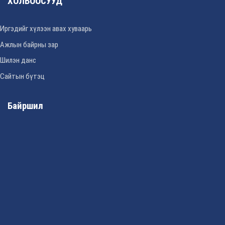
ХОЛБООСУУД
Иргэдийг хүлээн авах хуваарь
Ажлын байрны зар
Шилэн данс
Сайтын бүтэц
Байршил