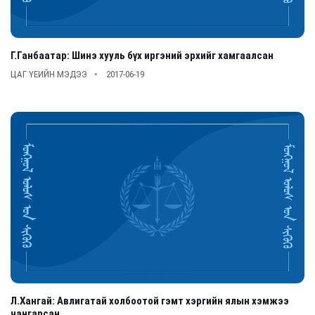
Г.Ганбаатар: Шинэ хууль бүх иргэний эрхийг хамгаалсан
ЦАГ ҮЕИЙН МЭДЭЭ
2017-06-19
Л.Хангай: Авлигатай холбоотой гэмт хэргийн ялын хэмжээ
чангарсан