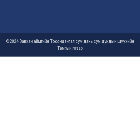
©2024 Завхан аймгийн Тосонцэнгэл сум дахь сум дундын шүүхийн
Тамгын газар