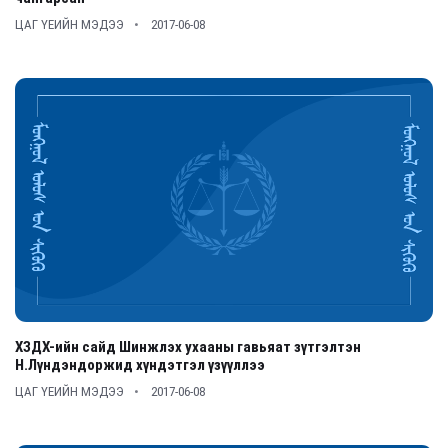
ЦАГ ҮЕИЙН МЭДЭЭ
2017-06-08
ХЗДХ-ийн сайд Шинжлэх ухааны гавьяат зүтгэлтэн
Н.Лүндэндоржид хүндэтгэл үзүүллээ
ЦАГ ҮЕИЙН МЭДЭЭ
2017-06-08