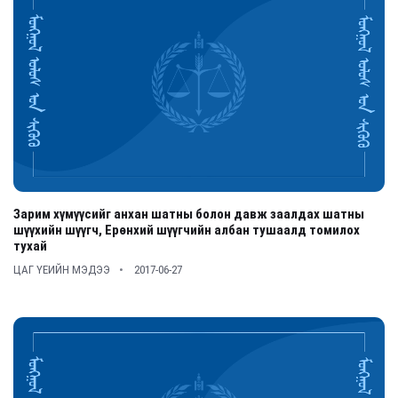
Зарим хүмүүсийг анхан шатны болон давж заалдах шатны
шүүхийн шүүгч, Ерөнхий шүүгчийн албан тушаалд томилох
тухай
ЦАГ ҮЕИЙН МЭДЭЭ
2017-06-27