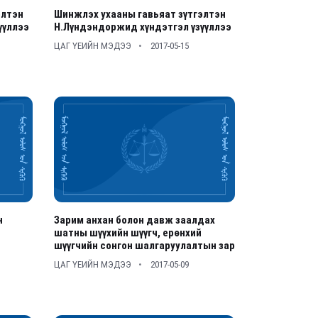
элтэн
Шинжлэх ухааны гавьяат зүтгэлтэн
үүллээ
Н.Лүндэндоржид хүндэтгэл үзүүллээ
ЦАГ ҮЕИЙН МЭДЭЭ
2017-05-15
н
Зарим анхан болон давж заалдах
шатны шүүхийн шүүгч, ерөнхий
шүүгчийн сонгон шалгаруулалтын зар
ЦАГ ҮЕИЙН МЭДЭЭ
2017-05-09