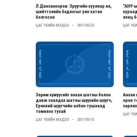
Л.Данзанноров: Эрүүгийн хуулиар ял,
“АНУ-ы
шийтгэлийн бодлогыг уян хатан
хурал
болгосон
лекц б
ЦАГ ҮЕИЙН МЭДЭЭ
2017-05-23
ЦАГ ҮЕ
Зарим хүмүүсийг анхан шатны болон
Анхан 
давж заалдах шатны шүүхийн шүүгч,
орон т
Ерөнхий шүүгчийн албан тушаалд
зарлах
томилох тухай
ЦАГ ҮЕ
ЦАГ ҮЕИЙН МЭДЭЭ
2017-05-15