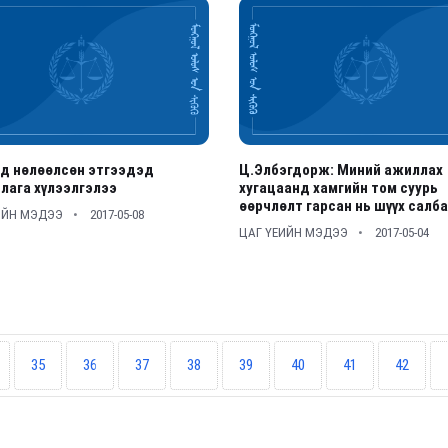
ид нөлөөлсөн этгээдэд
Ц.Элбэгдорж: Миний ажиллах
лага хүлээлгэлээ
хугацаанд хамгийн том суурь
өөрчлөлт гарсан нь шүүх салб
ИЙН МЭДЭЭ
2017-05-08
ЦАГ ҮЕИЙН МЭДЭЭ
2017-05-04
35
36
37
38
39
40
41
42