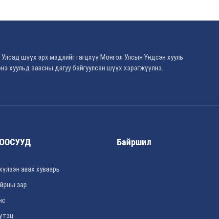
 Улсад шүүх эрх мэдлийг гагцхүү Монгол Улсын Үндсэн хууль
нэ хуульд заасны дагуу байгуулсан шүүх хэрэгжүүлнэ.
ООСУУД
Байршил
хүлээн авах хуваарь
йрны зар
нс
үтэц