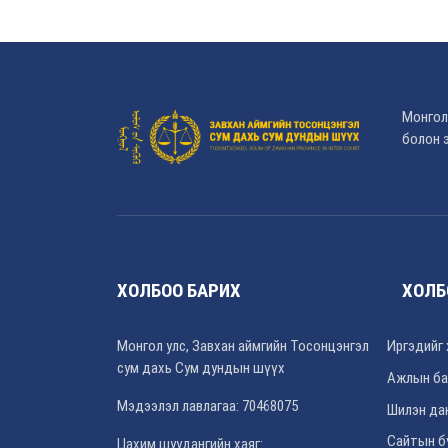
Монгол
болон э
ХОЛБОО БАРИХ
ХОЛБ
Монгол улс, Завхан аймгийн Тосонцэнгэл
Иргэдийг 
сум дахь Сум дундын шүүх
Ажлын ба
Мэдээлэл лавлагаа: 70468075
Шилэн да
Сайтын б
Цахим шуудангийн хаяг: