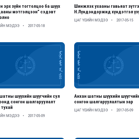
н эрх зүйн тогтолцоо ба шүүх
Шинжлэх ухааны гавьяат зүтг
дааны мэтгэлцээн” сэдэвт
Н.Лүндэндоржид хүндэтгэл үз
олно
ЦАГ ҮЕИЙН МЭДЭЭ
2017-05-15
ИЙН МЭДЭЭ
2017-05-18
шатны шүүхийн шүүгчийн сул
Анхан шатны шүүхийн шүүгчий
оонд сонгон шалгаруулалт
сонгон шалгаруулалтын зар
 тухай
ЦАГ ҮЕИЙН МЭДЭЭ
2017-05-09
ИЙН МЭДЭЭ
2017-05-09