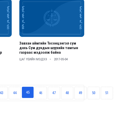
Завхан аймгийн Тосонцэнгэл сум
дахь Сум дундын шүүхийн тамгын
ар
газраас мэдээлж байна
ЦАГ ҮЕИЙН МЭДЭЭ
2017-05-04
45
43
44
46
47
48
49
50
51