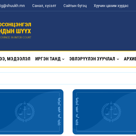
l_tg@shuukh.mn
Санал, хүсэлт
Сайтын бүтэц
Хуучин цахим хуудас
ЭЭ, МЭДЭЭЛЭЛ
ИРГЭН ТАНД
ЭВЛЭРҮҮЛЭН ЗУУЧЛАЛ
АРХИ