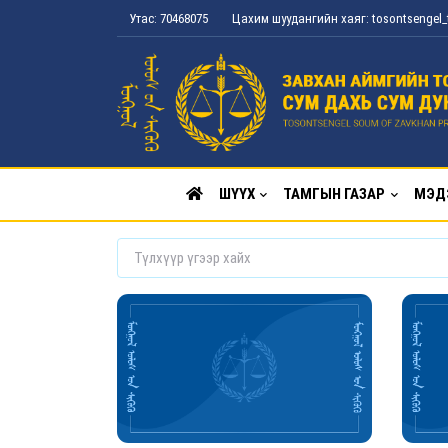
Утас: 70468075
Цахим шуудангийн хаяг: tosontsenge
ШҮҮХ
ТАМГЫН ГАЗАР
МЭД