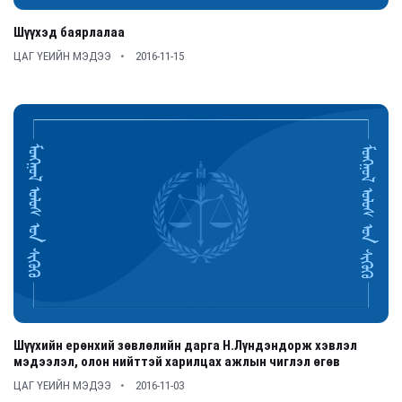
Шүүхэд баярлалаа
ЦАГ ҮЕИЙН МЭДЭЭ
2016-11-15
Шүүхийн ерөнхий зөвлөлийн дарга Н.Лүндэндорж хэвлэл
мэдээлэл, олон нийттэй харилцах ажлын чиглэл өгөв
ЦАГ ҮЕИЙН МЭДЭЭ
2016-11-03