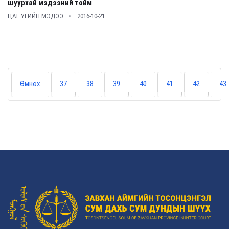
шуурхай мэдээний тойм
ЦАГ ҮЕИЙН МЭДЭЭ
2016-10-21
Өмнөх
37
38
39
40
41
42
43