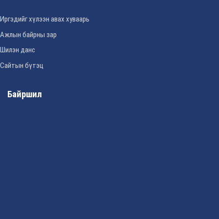
Иргэдийг хүлээн авах хуваарь
Ажлын байрны зар
Шилэн данс
Сайтын бүтэц
Байршил