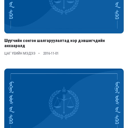
Шүүгчийн сонгон шалгаруулалтад нэр дэвшигчдийн
анхааралд
ЦАГ ҮЕИЙН МЭДЭЭ
2016-11-01