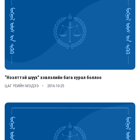
“Нээлттэй шүүх” хэвлэлийн бага хурал боллоо
ЦАГ ҮЕИЙН МЭДЭЭ
2016-10-25