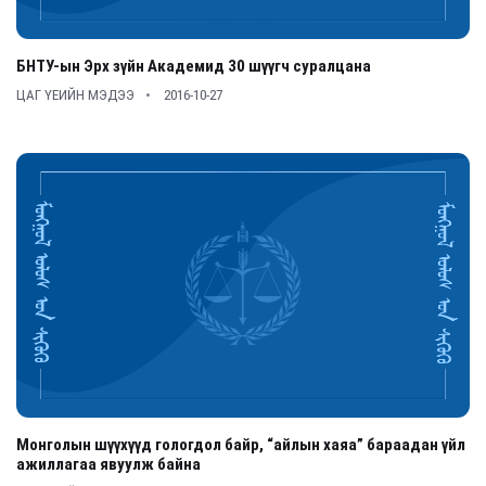
БНТУ-ын Эрх зүйн Академид 30 шүүгч суралцана
ЦАГ ҮЕИЙН МЭДЭЭ
2016-10-27
Монголын шүүхүүд гологдол байр, “айлын хаяа” бараадан үйл
ажиллагаа явуулж байна