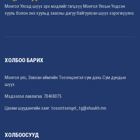
Монгол Улсад шүүх эрх мэдлийг гагцхүү Монгол Улсын Үндсэн
хууль болон энэ хуульд заасны дагуу байгуулсан шүүх хэрэгжүүлнэ.
ХОЛБОО БАРИХ
Монгол улс, Завхан аймгийн Тосонцэнгэл сум дахь Сум дундын
шүүх
Мэдээлэл лавлагаа: 70468075
Цахим шуудангийн хаяг: tosontsengel_tg@shuukh.mn
ХОЛБООСУУД