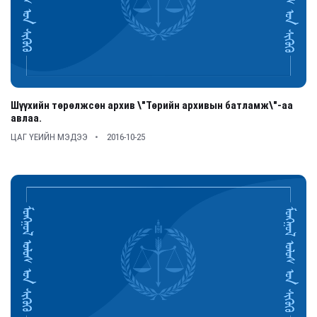
Шүүхийн төрөлжсөн архив \"Төрийн архивын батламж\"-аа
авлаа.
ЦАГ ҮЕИЙН МЭДЭЭ
2016-10-25