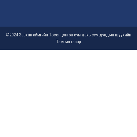
©2024 Завхан аймгийн Тосонцэнгэл сум дахь сум дундын шүүхийн
Тамгын газар