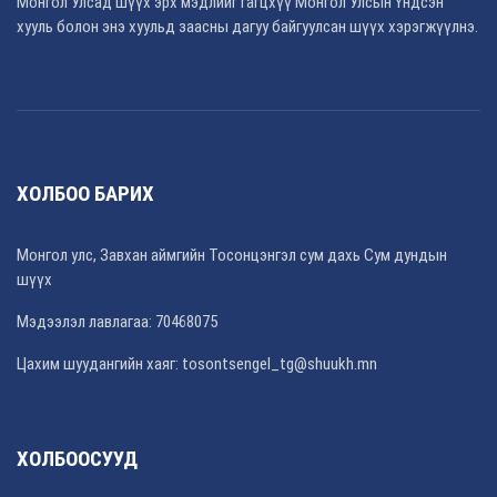
Монгол Улсад шүүх эрх мэдлийг гагцхүү Монгол Улсын Үндсэн
хууль болон энэ хуульд заасны дагуу байгуулсан шүүх хэрэгжүүлнэ.
ХОЛБОО БАРИХ
Монгол улс, Завхан аймгийн Тосонцэнгэл сум дахь Сум дундын
шүүх
Мэдээлэл лавлагаа: 70468075
Цахим шуудангийн хаяг: tosontsengel_tg@shuukh.mn
ХОЛБООСУУД