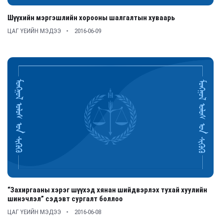
Шүүхийн мэргэшлийн хорооны шалгалтын хуваарь
ЦАГ ҮЕИЙН МЭДЭЭ
2016-06-09
“Захиргааны хэрэг шүүхэд хянан шийдвэрлэх тухай хуулийн
шинэчлэл” сэдэвт сургалт боллоо
ЦАГ ҮЕИЙН МЭДЭЭ
2016-06-08