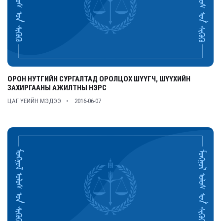
ОРОН НУТГИЙН СУРГАЛТАД ОРОЛЦОХ ШҮҮГЧ, ШҮҮХИЙН
ЗАХИРГААНЫ АЖИЛТНЫ НЭРС
ЦАГ ҮЕИЙН МЭДЭЭ
2016-06-07