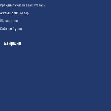
Иргэдийг хүлээн авах хуваарь
Ажлын байрны зар
Шилэн данс
Сайтын бүтэц
Байршил