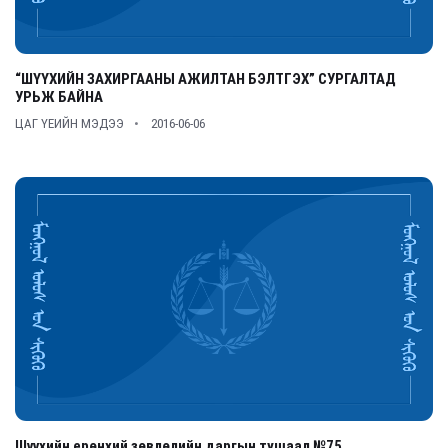
“ШҮҮХИЙН ЗАХИРГААНЫ АЖИЛТАН БЭЛТГЭХ” СУРГАЛТАД
УРЬЖ БАЙНА
ЦАГ ҮЕИЙН МЭДЭЭ
2016-06-06
Шүүхийн ерөнхий зөвлөлийн даргын тушаал №75