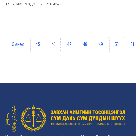
ЦАГ ҮЕИЙН МЭДЭЭ
2016-06-06
Өмнөх
45
46
47
48
49
50
51