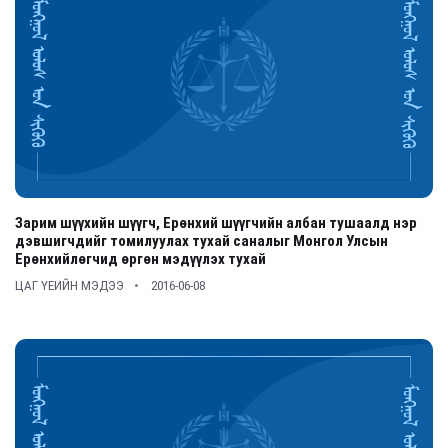
Зарим шүүхийн шүүгч, Ерөнхий шүүгчийн албан тушаалд нэр
дэвшигчдийг томилуулах тухай саналыг Монгол Улсын
Ерөнхийлөгчид өргөн мэдүүлэх тухай
ЦАГ ҮЕИЙН МЭДЭЭ
2016-06-08