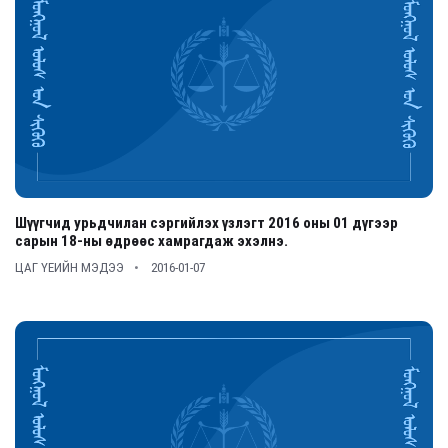
Шүүгчид урьдчилан сэргийлэх үзлэгт 2016 оны 01 дүгээр
сарын 18-ны өдрөөс хамрагдаж эхэлнэ.
ЦАГ ҮЕИЙН МЭДЭЭ
2016-01-07