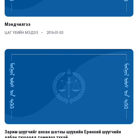
Мэндчилгээ
ЦАГ ҮЕИЙН МЭДЭЭ
2016-01-03
Зарим шүүгчийг анхан шатны шүүхийн Ерөнхий шүүгчийн
албан тушаалд томилох тухай