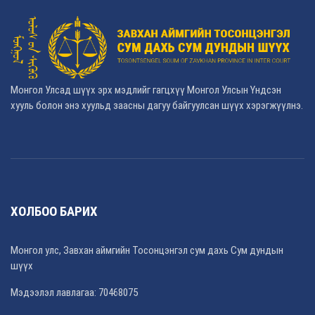
Монгол Улсад шүүх эрх мэдлийг гагцхүү Монгол Улсын Үндсэн
хууль болон энэ хуульд заасны дагуу байгуулсан шүүх хэрэгжүүлнэ.
ХОЛБОО БАРИХ
Монгол улс, Завхан аймгийн Тосонцэнгэл сум дахь Сум дундын
шүүх
Мэдээлэл лавлагаа: 70468075