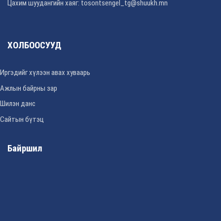
Цахим шуудангийн хаяг: tosontsengel_tg@shuukh.mn
ХОЛБООСУУД
Иргэдийг хүлээн авах хуваарь
Ажлын байрны зар
Шилэн данс
Сайтын бүтэц
Байршил