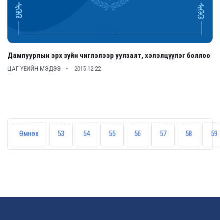
Дампуурлын эрх зүйн чиглэлээр уулзалт, хэлэлцүүлэг боллоо
ЦАГ ҮЕИЙН МЭДЭЭ
2015-12-22
Өмнөх
53
54
55
56
57
58
59