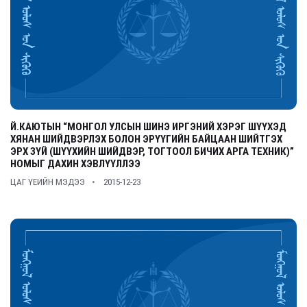
Й.КАЮТЫН “МОНГОЛ УЛСЫН ШИНЭ ИРГЭНИЙ ХЭРЭГ ШҮҮХЭД
ХЯНАН ШИЙДВЭРЛЭХ БОЛОН ЭРҮҮГИЙН БАЙЦААН ШИЙТГЭХ
ЭРХ ЗҮЙ (ШҮҮХИЙН ШИЙДВЭР, ТОГТООЛ БИЧИХ АРГА ТЕХНИК)”
НОМЫГ ДАХИН ХЭВЛҮҮЛЛЭЭ
ЦАГ ҮЕИЙН МЭДЭЭ
2015-12-23