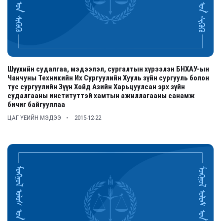
Шүүхийн судалгаа, мэдээлэл, сургалтын хүрээлэн БНХАУ-ын
Чанчуны Техникийн Их Сургуулийн Хууль зүйн сургууль болон
тус сургуулийн Зүүн Хойд Азийн Харьцуулсан эрх зүйн
судалгааны институттэй хамтын ажиллагааны санамж
бичиг байгууллаа
ЦАГ ҮЕИЙН МЭДЭЭ
2015-12-22