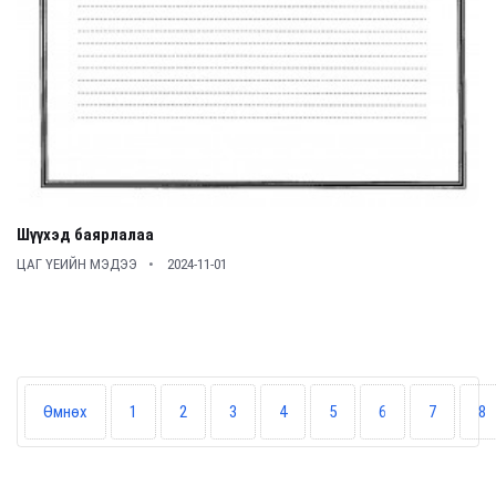
Шүүхэд баярлалаа
ЦАГ ҮЕИЙН МЭДЭЭ
2024-11-01
Өмнөх
1
2
3
4
5
6
7
8