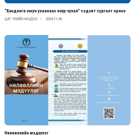
“Хандлага оюун ухаанаас илүү чухал” сэдэвт сургалт орлоо
ЦАГ ҮЕИЙН МЭДЭЭ
2024-11-30
Нөлөөллийн мэдүүлэг