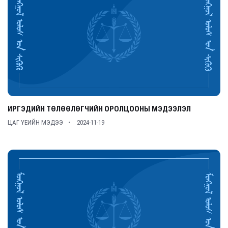
ИРГЭДИЙН ТӨЛӨӨЛӨГЧИЙН ОРОЛЦООНЫ МЭДЭЭЛЭЛ
ЦАГ ҮЕИЙН МЭДЭЭ
2024-11-19