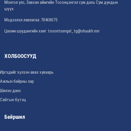
Монгол улс, Завхан аймгийн Тосонцэнгэл сум дахь Сум дундын
шүүх
Мэдээлэл лавлагаа: 70468075
Цахим шуудангийн хаяг: tosontsengel_tg@shuukh.mn
ХОЛБООСУУД
Иргэдийг хүлээн авах хуваарь
Ажлын байрны зар
Шилэн данс
Сайтын бүтэц
Байршил