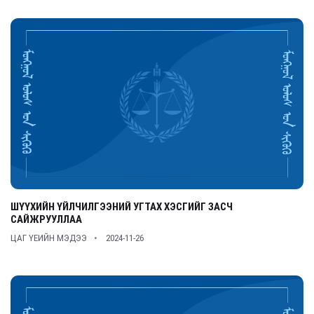
ШҮҮХИЙН ҮЙЛЧИЛГЭЭНИЙ УГТАХ ХЭСГИЙГ ЗАСЧ
САЙЖРУУЛЛАА
ЦАГ ҮЕИЙН МЭДЭЭ
2024-11-26