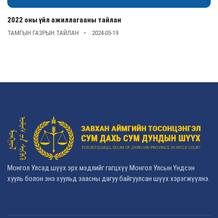
2022 оны үйл ажиллагааны тайлан
ТАМГЫН ГАЗРЫН ТАЙЛАН
2024-05-19
Монгол Улсад шүүх эрх мэдлийг гагцхүү Монгол Улсын Үндсэн
хууль болон энэ хуульд заасны дагуу байгуулсан шүүх хэрэгжүүлнэ.