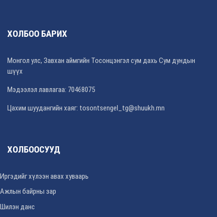
ХОЛБОО БАРИХ
Монгол улс, Завхан аймгийн Тосонцэнгэл сум дахь Сум дундын
шүүх
Мэдээлэл лавлагаа: 70468075
Цахим шуудангийн хаяг: tosontsengel_tg@shuukh.mn
ХОЛБООСУУД
Иргэдийг хүлээн авах хуваарь
Ажлын байрны зар
Шилэн данс