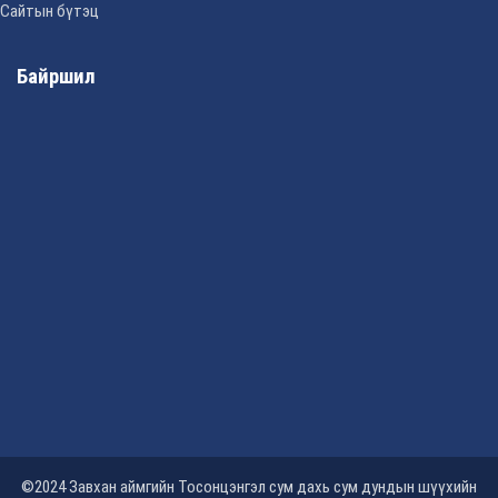
Сайтын бүтэц
Байршил
©2024 Завхан аймгийн Тосонцэнгэл сум дахь сум дундын шүүхийн