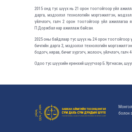
2015 онд тус шүүх нь 21 орон тоотойгоор үйл ажилла
дарга, мэдээлэл технологийн мэргэжилтэн, мэдээлэл
үйлчлэгч, галч 2 орон тоотойгоор үйл ажиллагаа я
П.Доржбал нар ажиллаж байсан.
2025 оны байдлаар тус шүүх нь 24 орон тоотойгоор ү
бичгийн дарга 2, мэдээлэл технологийн мэргэжилтэн,
бодогч, нярав, бичиг хүргэгч, жолооч, үйлчлэгч, галч
Одоо тус шүүхийн ерөнхий шүүгчээр Б.Уртнасан, шүү
Монгол
болон э