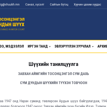
l_tg@shuukh.mn
Санал, хүсэлт
Сайтын бүтэц
Хуучин цахим хуудас
ЭЭ, МЭДЭЭЛЭЛ
ИРГЭН ТАНД
ЭВЛЭРҮҮЛЭН ЗУУЧЛАЛ
АРХИ
Шүүхийн танилцуулга
ЗАВХАН АЙМГИЙН ТОСОНЦЭНГЭЛ СУМ ДАХЬ
СУМ ДУНДЫН ШҮҮХИЙН ТҮҮХЭН ТОВЧООН
раа 1947 онд Наран суманд төвлөрсөн Ардын шүүх байгуулагдаж, 194
уулах болсноор 1947 оноос Завхан аймгийн зүүн бүсийн Идэр, Тэлмэн, 