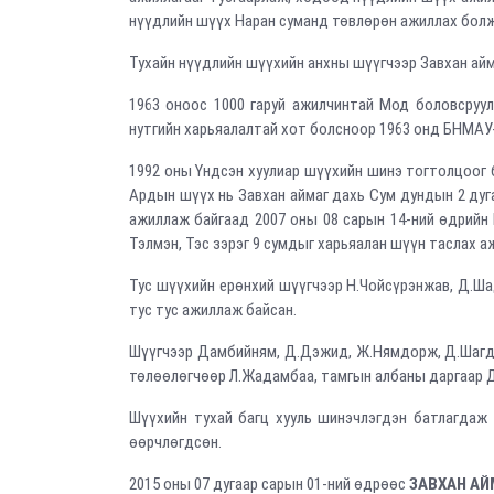
нүүдлийн шүүх Наран суманд төвлөрөн ажиллах болж
Тухайн нүүдлийн шүүхийн анхны шүүгчээр Завхан ай
1963 оноос 1000 гаруй ажилчинтай Мод боловсруул
нутгийн харьяалалтай хот болсноор 1963 онд БНМА
1992 оны Үндсэн хуулиар шүүхийн шинэ тогтолцоог б
Ардын шүүх нь Завхан аймаг дахь Сум дундын 2 дуга
ажиллаж байгаад 2007 оны 08 сарын 14-ний өдрийн Ш
Тэлмэн, Тэс зэрэг 9 сумдыг харьяалан шүүн таслах а
Тус шүүхийн ерөнхий шүүгчээр Н.Чойсүрэнжав, Д.Шад
тус тус ажиллаж байсан.
Шүүгчээр Дамбийням, Д.Дэжид, Ж.Нямдорж, Д.Шагдар
төлөөлөгчөөр Л.Жадамбаа, тамгын албаны даргаар Д
Шүүхийн тухай багц хууль шинэчлэгдэн батлагдаж
өөрчлөгдсөн.
2015 оны 07 дугаар сарын 01-ний өдрөөс
ЗАВХАН АЙ