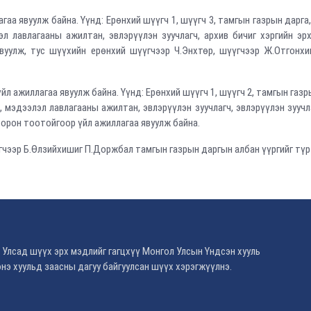
гаа явуулж байна. Үүнд: Ерөнхий шүүгч 1, шүүгч 3, тамгын газрын дарга
 лавлагааны ажилтан, эвлэрүүлэн зуучлагч, архив бичиг хэргийн эрхл
вуулж, тус шүүхийн ерөнхий шүүгчээр Ч.Энхтөр, шүүгчээр Ж.Отгонхи
йл ажиллагаа явуулж байна. Үүнд: Ерөнхий шүүгч 1, шүүгч 2, тамгын газр
 мэдээлэл лавлагааны ажилтан, эвлэрүүлэн зуучлагч, эвлэрүүлэн зуучлаг
 4 орон тоотойгоор үйл ажиллагаа явуулж байна.
гчээр Б.Өлзийхишиг П.Доржбал тамгын газрын даргын албан үүргийг түр 
 Улсад шүүх эрх мэдлийг гагцхүү Монгол Улсын Үндсэн хууль
нэ хуульд заасны дагуу байгуулсан шүүх хэрэгжүүлнэ.