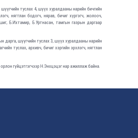
, шүүгчийн туслах 4, шүүх хуралдааны нарийн бичгийн
эгч, нягтлан бодогч, нярав, бичиг хүргэгч, жолооч,
шиг, Б.Ихтамир, Б.Уртнасан, тамгын газрын даргаар
ын дарга, шүүгчийн туслах 3, шүүх хуралдааны нарийн
чийн туслах, архивч, бичиг хэргийн эрхлэгч, нягтлан
орлон гүйцэтгэгчээр Н.Энхцэцэг нар ажиллаж байна.