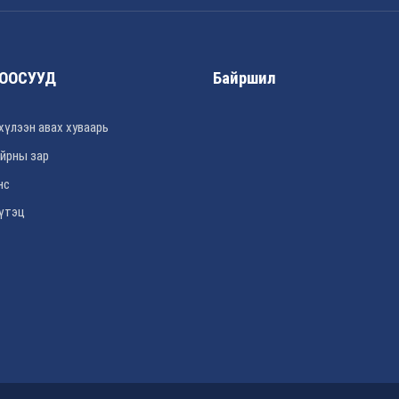
ООСУУД
Байршил
хүлээн авах хуваарь
йрны зар
нс
үтэц