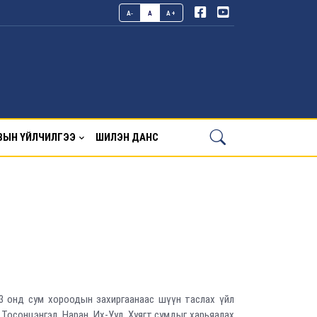
A-
A
A+
ВЫН ҮЙЛЧИЛГЭЭ
ШИЛЭН ДАНС
3 онд сум хороодын захиргаанаас шүүн таслах үйл
Тосонцэнгэл, Наран, Их-Уул, Хуягт сумдыг харьяалах