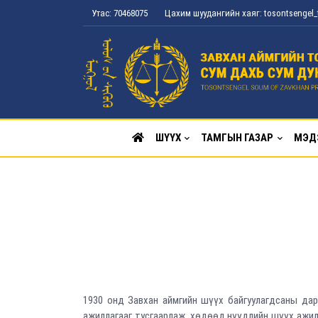
Утас: 70468075
Цахим шуудангийн хаяг: tosontsenge
ШҮҮХ
ТАМГЫН ГАЗАР
МЭД
1930 онд Завхан аймгийн шүүх байгуулагдсаны да
ажиллагааг тусгаарлаж, хөдөөд нүүдлийн шүүх ажилл