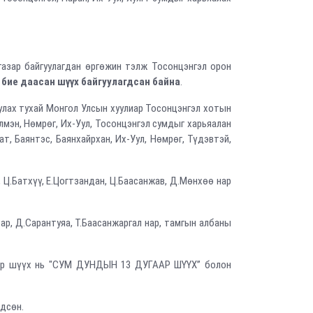
газар байгуулагдан өргөжин тэлж Тосонцэнгэл орон
д
бие даасан шүүх байгуулагдсан байна
.
уулах тухай Монгол Улсын хуулиар Тосонцэнгэл хотын
лмэн, Нөмрөг, Их-Уул, Тосонцэнгэл сумдыг харьяалан
т, Баянтэс, Баянхайрхан, Их-Уул, Нөмрөг, Түдэвтэй,
 Ц.Батхүү, Е.Цогтзандан, Ц.Баасанжав, Д.Мөнхөө нар
р, Д.Сарантуяа, Т.Баасанжаргал нар, тамгын албаны
угаар шүүх нь "СУМ ДУНДЫН 13 ДУГААР ШҮҮХ” болон
дсөн.