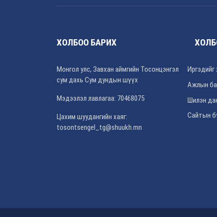
ХОЛБОО БАРИХ
ХОЛБ
Монгол улс, Завхан аймгийн Тосонцэнгэл
Иргэдийг 
сум дахь Сум дундын шүүх
Ажлын ба
Мэдээлэл лавлагаа: 70468075
Шилэн да
Сайтын б
Цахим шуудангийн хаяг:
tosontsengel_tg@shuukh.mn