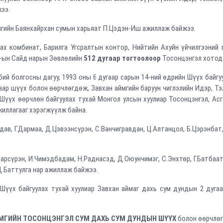
ээ.
мгийн Баянхайрхан сумын харьяат П.Цэдэн-Иш ажиллаж байжээ.
ах комбинат, Барилга Угсралтын контор, Нийтийн Ахуйн үйчилгээний 
У-ын Сайд нарын Зөвлөлийн
512 дугаар тогтоолоор
Тосонцэнгэл хото
ий болгосны дагуу, 199З оны 6 дугаар сарын 14-ний өдрийн Шүүх байг
ар шүүх болон өөрчлөгдөж, Завхан аймгийн баруун чиглэлийн Идэр, Тэ
үүх өөрчлөн байгуулах тухай Монгол улсын хуулиар Тосонцэнгэл, Асга
жиллагааг хэрэгжүүлж байна.
ав, Г.Дармаа, Д.Цэвээнсүрэн, С.Ванчигравдан, Ц.Алтанцол, Б.Цэрэнбат,
сүрэн, И.Чимэдбадам, Н.Раднасэд, Д.Оюунчимэг, С.Энхтөр, Г.Батбаата
.Баттулга нар ажиллаж байжээ.
 Шүүх байгуулах тухай хуулиар Завхан аймаг дахь сум дундын 2 д
МГИЙН ТОСОНЦЭНГЭЛ СУМ ДАХЬ СУМ ДУНДЫН ШҮҮХ
болон өөрчлөг