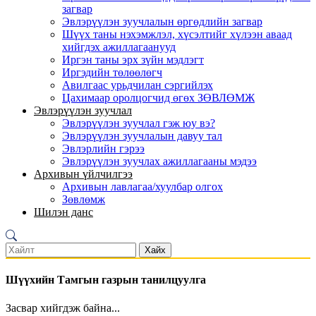
загвар
Эвлэрүүлэн зуучлалын өргөдлийн загвар
Шүүх таны нэхэмжлэл, хүсэлтийг хүлээн аваад
хийгдэх ажиллагаанууд
Иргэн таны эрх зүйн мэдлэгт
Иргэдийн төлөөлөгч
Авилгаас урьдчилан сэргийлэх
Цахимаар оролцогчид өгөх ЗӨВЛӨМЖ
Эвлэрүүлэн зуучлал
Эвлэрүүлэн зуучлал гэж юу вэ?
Эвлэрүүлэн зуучлалын давуу тал
Эвлэрлийн гэрээ
Эвлэрүүлэн зуучлах ажиллагааны мэдээ
Архивын үйлчилгээ
Архивын лавлагаа/хуулбар олгох
Зөвлөмж
Шилэн данс
Хайх
Шүүхийн Тамгын газрын танилцуулга
Засвар хийгдэж байна...