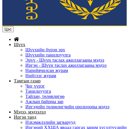
Цэс
Шүүх
Шүүхийн бүрэн эрх
Шүүхийн танилцуулга
Эрүү - Шүүн таслах ажиллагааны мэдээ
Иргэн - Шүүн таслах ажиллагааны мэдээ
Нарийвчилсан журам
Нийтлэг журам
Тамгын газар
Чиг үүрэг
Танилцуулга
Тайлан, төлөвлөгөө
Ажлын байрны зар
Иргэдийн төлөөлөгчийн оролцооны мэдээ
Мэдээ, мэдээлэл
Иргэн танд
Нэхэмжлэлийн загварууд
Иргэний ХХША явцад гаргах зарим хүсэлтүүдийн