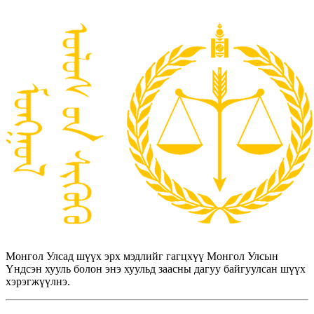
Монгол Улсад шүүх эрх мэдлийг гагцхүү Монгол Улсын
Үндсэн хууль болон энэ хуульд заасны дагуу байгуулсан шүүх
хэрэгжүүлнэ.