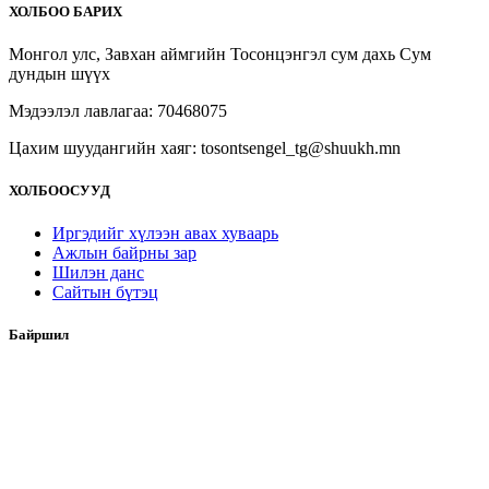
ХОЛБОО БАРИХ
Монгол улс, Завхан аймгийн Тосонцэнгэл сум дахь Сум
дундын шүүх
Мэдээлэл лавлагаа: 70468075
Цахим шуудангийн хаяг: tosontsengel_tg@shuukh.mn
ХОЛБООСУУД
Иргэдийг хүлээн авах хуваарь
Ажлын байрны зар
Шилэн данс
Сайтын бүтэц
Байршил