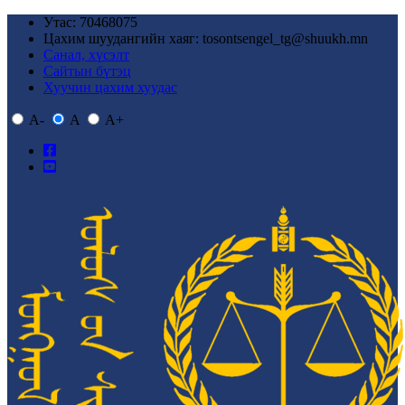
Утас: 70468075
Цахим шуудангийн хаяг: tosontsengel_tg@shuukh.mn
Санал, хүсэлт
Сайтын бүтэц
Хуучин цахим хуудас
A-
A
A+