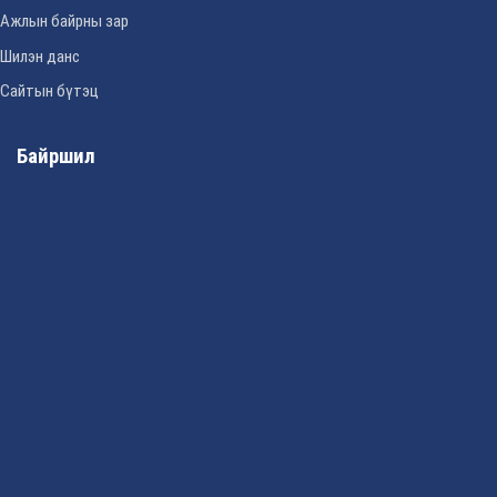
Ажлын байрны зар
Шилэн данс
Сайтын бүтэц
Байршил