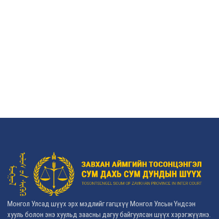
Монгол Улсад шүүх эрх мэдлийг гагцхүү Монгол Улсын Үндсэн
хууль болон энэ хуульд заасны дагуу байгуулсан шүүх хэрэгжүүлнэ.