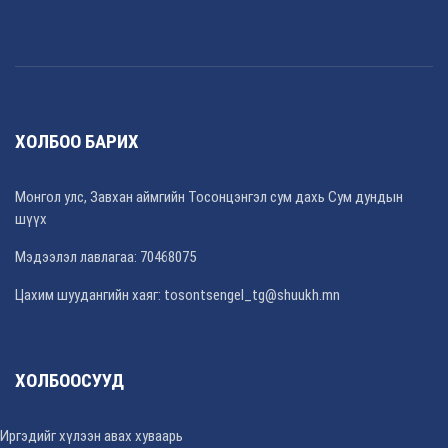
ХОЛБОО БАРИХ
Монгол улс, Завхан аймгийн Тосонцэнгэл сум дахь Сум дундын
шүүх
Мэдээлэл лавлагаа: 70468075
Цахим шуудангийн хаяг: tosontsengel_tg@shuukh.mn
ХОЛБООСУУД
Иргэдийг хүлээн авах хуваарь