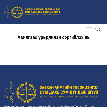
Авилгаас урьдчилан сэргийлэх нь
Монгол Улсад шүүх эрх мэдлийг гагцхүү Монгол Улсын Үндсэн