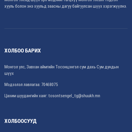
хууль болон энэ хуульд заасны дагуу байгуулсан шүүх хэрэгжүүлнэ.
ХОЛБОО БАРИХ
Монгол улс, Завхан аймгийн Тосонцэнгэл сум дахь Сум дундын
шүүх
Мэдээлэл лавлагаа: 70468075
Цахим шуудангийн хаяг: tosontsengel_tg@shuukh.mn
ХОЛБООСУУД