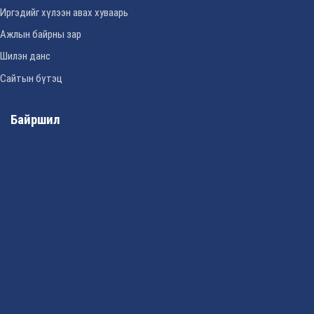
Иргэдийг хүлээн авах хуваарь
Ажлын байрны зар
Шилэн данс
Сайтын бүтэц
Байршил