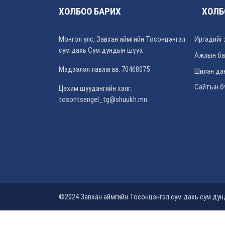
ХОЛБОО БАРИХ
ХОЛБ
Монгол улс, Завхан аймгийн Тосонцэнгэл
Иргэдийг 
сум дахь Сум дундын шүүх
Ажлын ба
Мэдээлэл лавлагаа: 70468075
Шилэн да
Сайтын б
Цахим шуудангийн хаяг:
tosontsengel_tg@shuukh.mn
©2024 Завхан аймгийн Тосонцэнгэл сум дахь сум ду