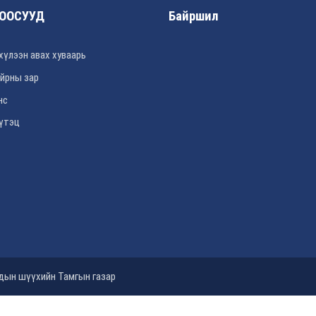
ООСУУД
Байршил
хүлээн авах хуваарь
йрны зар
нс
үтэц
ндын шүүхийн Тамгын газар