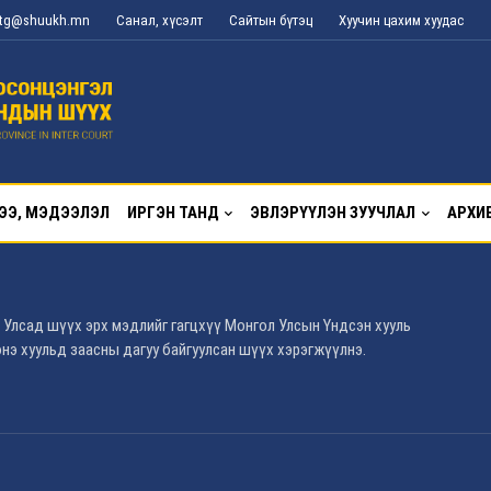
l_tg@shuukh.mn
Санал, хүсэлт
Сайтын бүтэц
Хуучин цахим хуудас
ЭЭ, МЭДЭЭЛЭЛ
ИРГЭН ТАНД
ЭВЛЭРҮҮЛЭН ЗУУЧЛАЛ
АРХИ
 Улсад шүүх эрх мэдлийг гагцхүү Монгол Улсын Үндсэн хууль
нэ хуульд заасны дагуу байгуулсан шүүх хэрэгжүүлнэ.