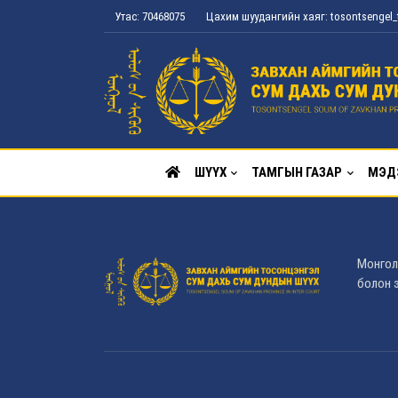
Утас: 70468075
Цахим шуудангийн хаяг: tosontsenge
ШҮҮХ
ТАМГЫН ГАЗАР
МЭД
Монгол
болон э