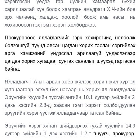
хэрэглэсэн үедээ гэр бүлийн хамаарал бүхий
харилцаатай хүн болох хамтран амьдрагч Х.Ч-ийн бие
эрх чөлөөнд халдаж, хоолойг боож амь насыг нь
хохироосон гэх гэмт хэрэгт
холбогджээ.
Прокуророос яллагдагчийг гэрч хохирогчид нөлөөлж
болзошгүй, түүнд авсан цагдан хорих таслан сэргийлэх
арга хэмжээний үндэслэл арилаагүй үндэслэлээр
цагдан хорих хугацааг сунгах саналыг шүүхэд гаргасан
байна.
Яллагдагч Г.А-ыг арван хоёр жилээс хорин жил хүртэл
хугацаагаар эсхүл бүх насаар нь хорих ял оногдуулах
Эрүүгийн хуулийн тусгай ангийн 10.1 дүгээр зүйлийн 2
дахь хэсгийн 2.8-д заасан гэмт хэрэгт холбогдуулан
эрүүгийн хэрэг үүсгэж яллагдагчаар татсан байна.
Эрүүгийн хэрэг хянан шийдвэрлэх тухай хуулийн 14.9
дүгээр зүйлийн 1 дэх хэсгийн 1.2-т “
шүүгч, прокурор,