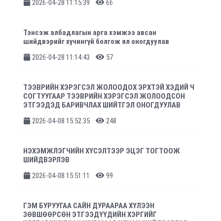
2026-04-28 11:15:39
66
Тэнсэж албадлагын арга хэмжээ авсан
шийдвэрийг хүчингүй болгож ял оногдуулав
2026-04-28 11:14:43
57
ТЭЭВРИЙН ХЭРЭГСЭЛ ЖОЛООДОХ ЭРХТЭЙ ХЭДИЙ Ч
СОГТУУГААР ТЭЭВРИЙН ХЭРЭГСЭЛ ЖОЛООДСОН
ЭТГЭЭДЭД БАРИВЧЛАХ ШИЙТГЭЛ ОНОГДУУЛАВ
2026-04-08 15:52:35
248
НЭХЭМЖЛЭГЧИЙН ХҮСЭЛТЭЭР ЭЦЭГ ТОГТООЖ
ШИЙДВЭРЛЭВ
2026-04-08 15:51:11
99
ГЭМ БУРУУГАА САЙН ДУРААРАА ХҮЛЭЭН
ЗӨВШӨӨРСӨН ЭТГЭЭДҮҮДИЙН ХЭРГИЙГ