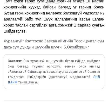
Гэмт хэрэг гарах хугацаанд хэргийн газарт 10 настай
хохирогчийн хүүхэд байсан бөгөөд уг гэрчид болон
бусад гэрч, хохирогчид нөлөөлж болзошгүй үндэслэл нь
арилаагүй байх тул шүүх яллагдагчид авсан цагдан
хорих таслан сэргийлэх арга хэмжээг 1 сараар сунгаж
шийдвэрлэв.
Хураангуйг бэлтгэсэн:
Завхан аймгийн Тосонцэнгэл сум
дахь сум дундын шүүхийн шүүгч Б.Өлзийхишиг
Санамж:
Энэ хураангуй нь шүүхийн бүрэн гүйцэд шийдвэр
биш бөгөөд түүнийг орлохгүй, зөвхөн олон нийтэд
ойлгомжтой байдлаар мэдээлэл хүргэх зорилготой болохыг
тэмдэглэв. Шийдвэрийн дэлгэрэнгүй мэдээлэлтэй
ЭНД
ДАРЖ
танилцана уу.