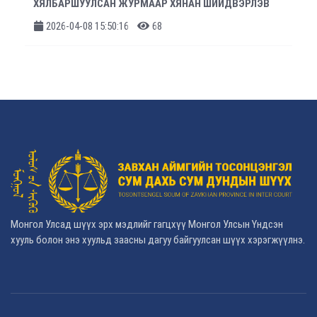
ХЯЛБАРШУУЛСАН ЖУРМААР ХЯНАН ШИЙДВЭРЛЭВ
2026-04-08 15:50:16
68
Монгол Улсад шүүх эрх мэдлийг гагцхүү Монгол Улсын Үндсэн
хууль болон энэ хуульд заасны дагуу байгуулсан шүүх хэрэгжүүлнэ.