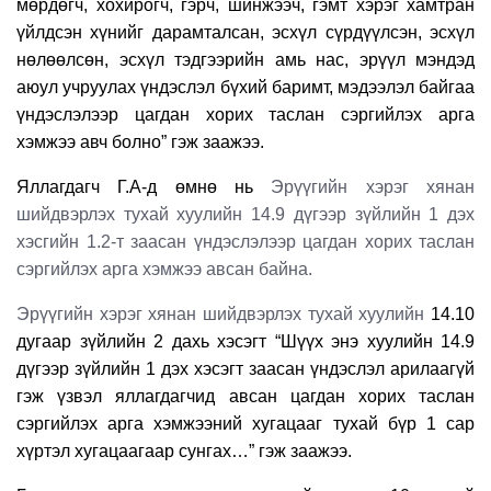
мөрдөгч, хохирогч, гэрч, шинжээч, гэмт хэрэг хамтран
үйлдсэн хүнийг дарамталсан, эсхүл сүрдүүлсэн, эсхүл
нөлөөлсөн, эсхүл тэдгээрийн амь нас, эрүүл мэндэд
аюул учруулах үндэслэл бүхий баримт, мэдээлэл байгаа
үндэслэлээр цагдан хорих таслан сэргийлэх арга
хэмжээ авч болно” гэж заажээ.
Яллагдагч Г.А-д өмнө нь
Эрүүгийн хэрэг хянан
шийдвэрлэх тухай хуулийн 14.9 дүгээр зүйлийн 1 дэх
хэсгийн 1.2-т заасан үндэслэлээр цагдан хорих таслан
сэргийлэх арга хэмжээ авсан байна.
Эрүүгийн хэрэг хянан шийдвэрлэх тухай хуулийн
14.10
дугаар зүйлийн 2 дахь хэсэгт “Шүүх энэ хуулийн 14.9
дүгээр зүйлийн 1 дэх хэсэгт заасан үндэслэл арилаагүй
гэж үзвэл яллагдагчид авсан цагдан хорих таслан
сэргийлэх арга хэмжээний хугацааг тухай бүр 1 сар
хүртэл хугацаагаар сунгах…” гэж заажээ.