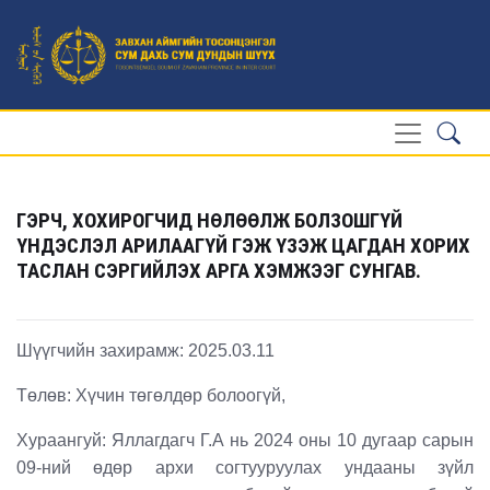
ГЭРЧ, ХОХИРОГЧИД НӨЛӨӨЛЖ БОЛЗОШГҮЙ
ҮНДЭСЛЭЛ АРИЛААГҮЙ ГЭЖ ҮЗЭЖ ЦАГДАН ХОРИХ
ТАСЛАН СЭРГИЙЛЭХ АРГА ХЭМЖЭЭГ СУНГАВ.
Шүүгчийн захирамж: 2025.03.11
Төлөв: Хүчин төгөлдөр болоогүй,
Хураангуй: Яллагдагч Г.А нь
2024 оны 10 дугаар сарын
09-ний өдөр архи согтууруулах ундааны зүйл