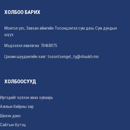
ХОЛБОО БАРИХ
Монгол улс, Завхан аймгийн Тосонцэнгэл сум дахь Сум дундын
шүүх
Мэдээлэл лавлагаа: 70468075
Цахим шуудангийн хаяг: tosontsengel_tg@shuukh.mn
ХОЛБООСУУД
Иргэдийг хүлээн авах хуваарь
Ажлын байрны зар
Шилэн данс
Сайтын бүтэц