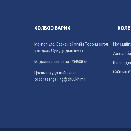
ХОЛБОО БАРИХ
ХОЛБ
Монгол улс, Завхан аймгийн Тосонцэнгэл
Иргэдийг 
сум дахь Сум дундын шүүх
Ажлын ба
Мэдээлэл лавлагаа: 70468075
Шилэн да
Сайтын б
Цахим шуудангийн хаяг:
tosontsengel_tg@shuukh.mn