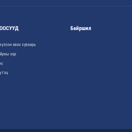
ООСУУД
Байршил
хүлээн авах хуваарь
йрны зар
нс
үтэц