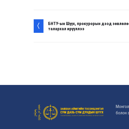
БНТУ-ын Шүүх, прокурорын дээд зөвлөлө
талархал ирүүллээ
Монгол
болон э