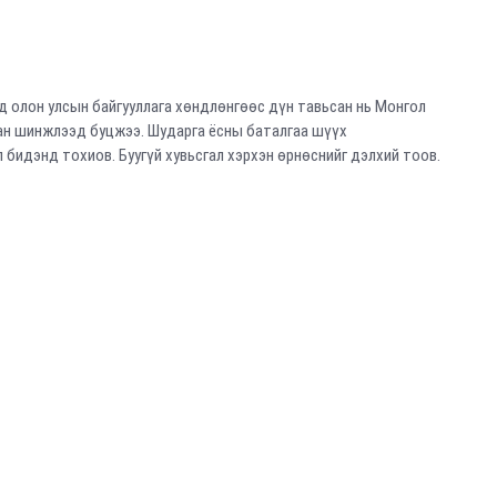
 олон улсын байгууллага хөндлөнгөөс дүн тавьсан нь Монгол
лан шинжлээд буцжээ. Шударга ёсны баталгаа шүүх
л бидэнд тохиов. Буугүй хувьсгал хэрхэн өрнөснийг дэлхий тоов.