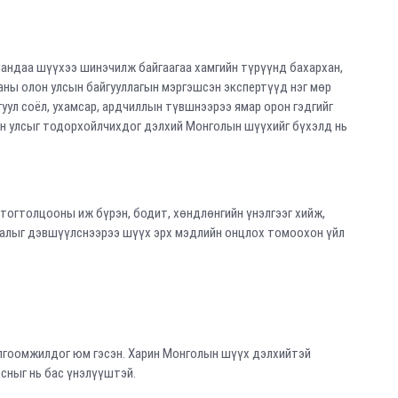
йландаа шүүхээ шинэчилж байгаагаа хамгийн түрүүнд бахархан,
маны олон улсын байгууллагын мэргэшсэн экспертүүд нэг мөр
угуул соёл, ухамсар, ардчиллын түвшнээрээ ямар орон гэдгийг
айн улсыг тодорхойлчихдог дэлхий Монголын шүүхийг бүхэлд нь
тогтолцооны иж бүрэн, бодит, хөндлөнгийн үнэлгээг хийж,
налыг дэвшүүлснээрээ шүүх эрх мэдлийн онцлох томоохон үйл
болгоомжилдог юм гэсэн. Харин Монголын шүүх дэлхийтэй
осныг нь бас үнэлүүштэй.