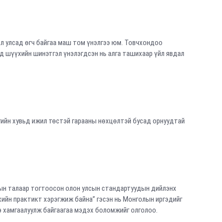
ол улсад өгч байгаа маш том үнэлгээ юм. Товчхондоо
шүүхийн шинэтгэл үнэлэгдсэн нь алга ташихаар үйл явдал
гийн хувьд ижил төстэй гарааны нөхцөлтэй бусад орнуудтай
p/-ын талаар тогтоосон олон улсын стандартуудын дийлэнх
хийн практикт хэрэгжиж байна” гэсэн нь Монголын иргэдийг
 хамгаалуулж байгаагаа мэдэх боломжийг олголоо.