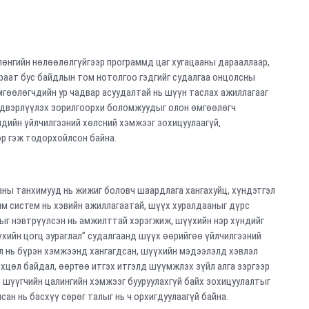
лөнгийн нөлөөлөлгүйгээр программд цаг хугацааны дарааллаар,
раат бус байдлын том нотолгоо гэдгийг судалгаа онцолсны
мгөөлөгчдийн ур чадвар асуудалтай нь шүүн таслах ажиллагааг
йдвэрлүүлэх зорилгоорхи боломжуудыг олон өмгөөлөгч
дийн үйлчилгээний хөлсний хэмжээг зохицуулаагүй,
өр гэж тодорхойлсон байна.
ны танхимууд нь жижиг боловч шаардлага хангахуйц, хүндэтгэл
им систем нь хэвийн ажиллагаатай, шүүх хуралдааныг дүрс
ыг нэвтрүүлсэн нь амжилттай хэрэгжиж, шүүхийн нэр хүндийг
үхийн цогц зураглал” судалгаанд шүүх өөрийгөө үйлчилгээний
ал нь бүрэн хэмжээнд хангагдсан, шүүхийн мэдээлэлд хэвлэл
цөл байдал, өөртөө итгэх итгэлд шүүмжлэх зүйл алга зэргээр
 шүүгчийн цалингийн хэмжээг бууруулахгүй байх зохицуулалтыг
сан нь басхүү сөрөг талыг нь ч орхигдуулаагүй байна.