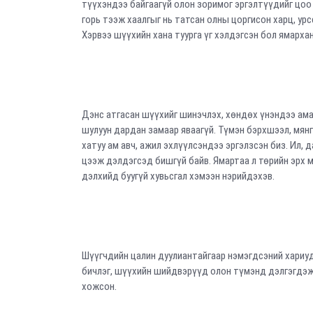
түүхэндээ байгаагүй олон зоримог эргэлтүүдийг цоо 
горь тээж хаалгыг нь татсан олны цоргисон харц, урс
Хэрвээ шүүхийн хана туурга үг хэлдэгсэн бол ямарха
Дэнс атгасан шүүхийг шинэчлэх, хөндөх үнэндээ амар
шулуун дардан замаар яваагүй. Түмэн бэрхшээл, мянг
хатуу ам авч, ажил эхлүүлсэндээ эргэлзсэн биз. Ил, 
цээж дэлдэгсэд бишгүй байв. Ямартаа л төрийн эрх 
дэлхийд буугүй хувьсгал хэмээн нэрийдэхэв.
Шүүгчдийн цалин дуулиантайгаар нэмэгдсэний хариу
бичлэг, шүүхийн шийдвэрүүд олон түмэнд дэлгэгдэж т
хожсон.