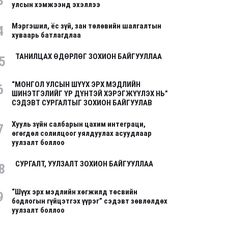
3
улсын хэмжээнд эхэллээ
Мэргэшил, ёс зүй, зан төлөвийн шалгалтын
4
хуваарь батлагдлаа
ТАНИЛЦАХ ӨДӨРЛӨГ ЗОХИОН БАЙГУУЛЛАА
5
“МОНГОЛ УЛСЫН ШҮҮХ ЭРХ МЭДЛИЙН
6
ШИНЭТГЭЛИЙГ ҮР ДҮНТЭЙ ХЭРЭГЖҮҮЛЭХ НЬ”
СЭДЭВТ СУРГАЛТЫГ ЗОХИОН БАЙГУУЛАВ
Хууль зүйн салбарын цахим интеграци,
7
өгөгдөл солилцоог уялдуулах асуудлаар
уулзалт боллоо
СУРГАЛТ, УУЛЗАЛТ ЗОХИОН БАЙГУУЛЛАА
8
“Шүүх эрх мэдлийн хөгжилд төсвийн
9
бодлогын гүйцэтгэх үүрэг” сэдэвт зөвлөлдөх
уулзалт боллоо