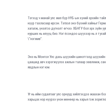
Тэгээд ч манай улс жил бүр НҮБ-ын хүний эрхийн та
нүүр тахласаар ирсэн. Тэгвэл энэ бүхний хайныг Гер
хагалж, үнэлгээ дүгнэлт өгчээ. ХБНГУ бол эрх зүйн у
нурших нь илүүц биз. Нэг ёсондоо шүүхээр нь л тух
\"нэгжив”.
Энэ нь Монгол Улс дахь шүүхийн шинэтгэлд шүүхийн 
цаашид авч хэрэгжүүлэх ажлын талаар зөвлөмж, са
явдлын нэг юм.
Уг нь ийм судалгааг улс орнууд хийлгэхдээ жаахан 
харьцах нэр нүүрээ үнэн мөнөөр нь харья гэж зоригл