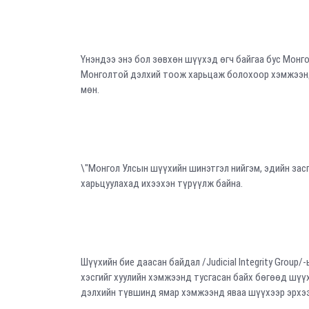
Үнэндээ энэ бол зөвхөн шүүхэд өгч байгаа бус Монг
Монголтой дэлхий тоож харьцаж болохоор хэмжээнд 
мөн.
\"Монгол Улсын шүүхийн шинэтгэл нийгэм, эдийн зас
харьцуулахад ихээхэн түрүүлж байна.
Шүүхийн бие даасан байдал /Judicial Integrity Grou
хэсгийг хуулийн хэмжээнд тусгасан байх бөгөөд шүү
дэлхийн түвшинд ямар хэмжээнд яваа шүүхээр эрхээ