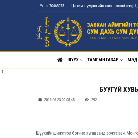
Утас: 70468075
Цахим шуудангийн хаяг: tosontsenge
ШҮҮХ
ТАМГЫН ГАЗАР
МЭД
-1
БУУГҮЙ ХУВ
|
2016-06-23 09:05:48
292
Шүүхийн шинэтгэл богино хугацаанд эрчээ авч, Монг