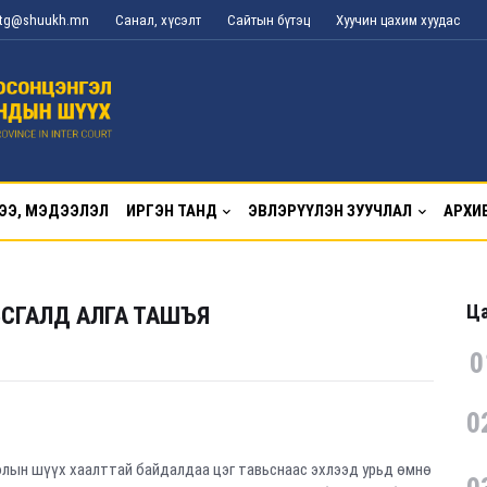
l_tg@shuukh.mn
Санал, хүсэлт
Сайтын бүтэц
Хуучин цахим хуудас
ЭЭ, МЭДЭЭЛЭЛ
ИРГЭН ТАНД
ЭВЛЭРҮҮЛЭН ЗУУЧЛАЛ
АРХИ
Ца
ЬСГАЛД АЛГА ТАШЪЯ
0
0
олын шүүх хаалттай байдалдаа цэг тавьснаас эхлээд урьд өмнө