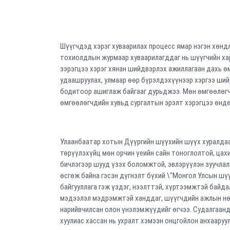
Шүүгчдэд хэрэг хуваарилах процесс ямар нэгэн хөнд
тохиолдлын журмаар хуваарилагддаг нь шүүгчийн ха
зэрэгцээ хэрэг хянан шийдвэрлэх ажиллагаан дахь ө
удаашруулах, улмаар өөр бүрэлдэхүүнээр хэргээ ши
бодитоор ашиглаж байгааг дурьджээ. Мөн өмгөөлөгч
өмгөөлөгчдийн хувьд сургалтын эрэлт хэрэгцээ өнд
Улаанбаатар хотын Дүүргийн шүүхийн шүүх хуралдаа
төрүүлэхүйц мөн орчин үеийн сайн тоноглолтой, цах
бичлэгээр шууд үзэх боломжтой, эвлэрүүлэн зуучлал
өсгөж байна гэсэн дүгнэлт бүхий \"Монгол Улсын шү
байгууллага гэж үздэг, нээлттэй, хүртээмжтэй байд
мэдээлэл мэдрэмжтэй ханддаг, шүүгчдийн ажлын нөх
нарийвчилсан олон үнэлэмжүүдийг өгчээ. Судалгаанд
хуулиас хассан нь ухралт хэмээн онцгойлон анхааруул