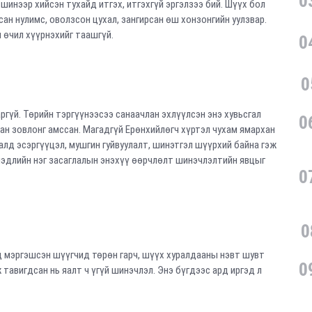
0
шинээр хийсэн тухайд итгэх, итгэхгүй эргэлзээ бий. Шүүх бол
сан нулимс, оволзсон цухал, зангирсан өш хонзонгийн уулзвар.
н өчил хүүрнэхийг таашгүй.
0
0
гүй. Төрийн тэргүүнээсээ санаачлан эхлүүлсэн энэ хувьсгал
0
ан зовлонг амссан. Магадгүй Ерөнхийлөгч хүртэл чухам ямархан
далд эсэргүүцэл, мушгин гуйвуулалт, шинэтгэл шүүрхий байна гэж
мэдлийн нэг засаглалын энэхүү өөрчлөлт шинэчлэлтийн явцыг
0
0
д мэргэшсэн шүүгчид төрөн гарч, шүүх хуралдааны нэвт шувт
0
авигдсан нь яалт ч үгүй шинэчлэл. Энэ бүгдээс ард иргэд л