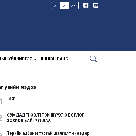
A-
A
A+
ВЫН ҮЙЛЧИЛГЭЭ
ШИЛЭН ДАНС
г үеийн мэдээ
sdf
1
СУМДАД "НЭЭЛТТЭЙ ШҮҮХ” ӨДӨРЛӨГ
2
ЗОХИОН БАЙГУУЛЛАА
Төрийн албаны тусгай шалгалт өнөөдөр