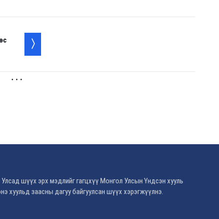
өс
. . .
 Улсад шүүх эрх мэдлийг гагцхүү Монгол Улсын Үндсэн хууль
нэ хуульд заасны дагуу байгуулсан шүүх хэрэгжүүлнэ.