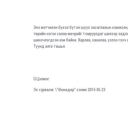
Энэ мэтчилэн бүхэл бүтэн шүүх засаглалын хэмжээнд
төрийн нэгэн салаа мөчрийг томруулдаг шилээр зад
шинэчлэгдсэн юм байна. Харлаа, ханалаа, үзлээ гээч 
Түүнд алга ташья.
О.Цэлмэг
Эх сурвалж: \"Өнөөдөр” сонин 2016.06.23