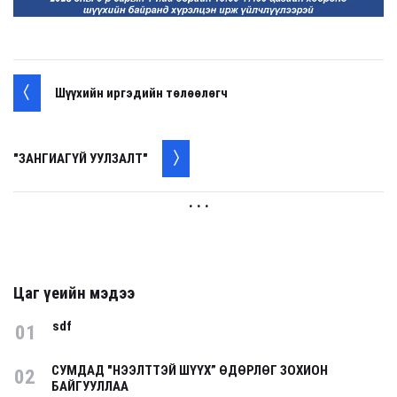
Шүүхийн иргэдийн төлөөлөгч
"ЗАНГИАГҮЙ УУЛЗАЛТ"
. . .
Цаг үеийн мэдээ
sdf
01
СУМДАД "НЭЭЛТТЭЙ ШҮҮХ” ӨДӨРЛӨГ ЗОХИОН
02
БАЙГУУЛЛАА