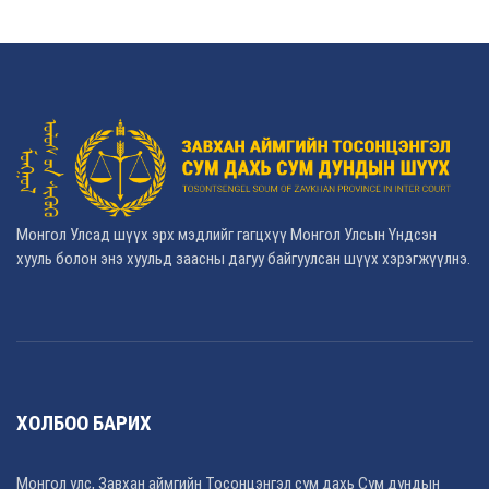
Монгол Улсад шүүх эрх мэдлийг гагцхүү Монгол Улсын Үндсэн
хууль болон энэ хуульд заасны дагуу байгуулсан шүүх хэрэгжүүлнэ.
ХОЛБОО БАРИХ
Монгол улс, Завхан аймгийн Тосонцэнгэл сум дахь Сум дундын