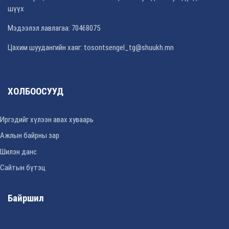
шүүх
Мэдээлэл лавлагаа: 70468075
Цахим шуудангийн хаяг: tosontsengel_tg@shuukh.mn
ХОЛБООСУУД
Иргэдийг хүлээн авах хуваарь
Ажлын байрны зар
Шилэн данс
Сайтын бүтэц
Байршил