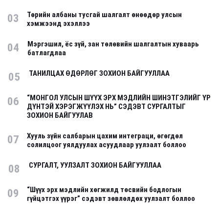
Төрийн албаны тусгай шалгалт өнөөдөр улсын
03
хэмжээнд эхэллээ
Мэргэшил, ёс зүй, зан төлөвийн шалгалтын хуваарь
04
батлагдлаа
ТАНИЛЦАХ ӨДӨРЛӨГ ЗОХИОН БАЙГУУЛЛАА
05
“МОНГОЛ УЛСЫН ШҮҮХ ЭРХ МЭДЛИЙН ШИНЭТГЭЛИЙГ ҮР
06
ДҮНТЭЙ ХЭРЭГЖҮҮЛЭХ НЬ” СЭДЭВТ СУРГАЛТЫГ
ЗОХИОН БАЙГУУЛАВ
Хууль зүйн салбарын цахим интеграци, өгөгдөл
07
солилцоог уялдуулах асуудлаар уулзалт боллоо
СУРГАЛТ, УУЛЗАЛТ ЗОХИОН БАЙГУУЛЛАА
08
“Шүүх эрх мэдлийн хөгжилд төсвийн бодлогын
09
гүйцэтгэх үүрэг” сэдэвт зөвлөлдөх уулзалт боллоо