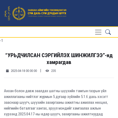
-1
“УРЬДЧИЛСАН СЭРГИЙЛЭХ ШИНЖИЛГЭЭ”-нд
хамрагдав
|
2025-04-18 00:00:00
235
Анхан болон давж заалдах шатны шүүхийн тамгын газрын үйл
ажиллагааны нийтлэг журмын 5 дугаар зүйлийн 5.1.6 дахь хэсэгт
зааснаар шүүгч, шүүхийн захиргааны ажилтны ажиллах нөхцөл,
нийгмийн баталгааг хангах, эрүүл мэндийг хамгаалах ажлын
хүрээнд 2025.04.17-ны өдөр шүүгч, захиргааны ажилтнуудад