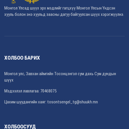
Монгол Улсад шүүх эрх мэдлийг гагцхүү Монгол Улсын Үндсэн
хууль болон энэ хуульд заасны дагуу байгуулсан шүүх хэрэгжүүлнэ.
ХОЛБОО БАРИХ
Монгол улс, Завхан аймгийн Тосонцэнгэл сум дахь Сум дундын
шүүх
Мэдээлэл лавлагаа: 70468075
Цахим шуудангийн хаяг: tosontsengel_tg@shuukh.mn
ХОЛБООСУУД