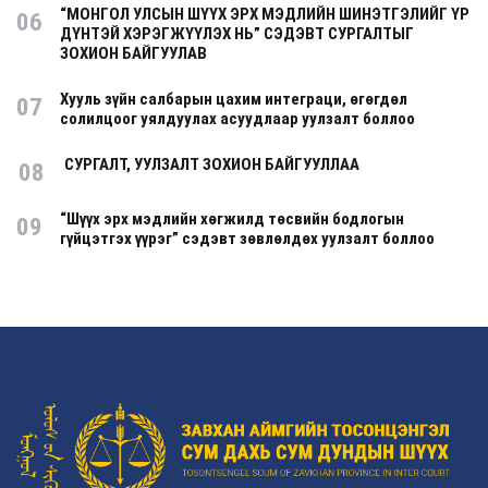
“МОНГОЛ УЛСЫН ШҮҮХ ЭРХ МЭДЛИЙН ШИНЭТГЭЛИЙГ ҮР
06
ДҮНТЭЙ ХЭРЭГЖҮҮЛЭХ НЬ” СЭДЭВТ СУРГАЛТЫГ
ЗОХИОН БАЙГУУЛАВ
Хууль зүйн салбарын цахим интеграци, өгөгдөл
07
солилцоог уялдуулах асуудлаар уулзалт боллоо
СУРГАЛТ, УУЛЗАЛТ ЗОХИОН БАЙГУУЛЛАА
08
“Шүүх эрх мэдлийн хөгжилд төсвийн бодлогын
09
гүйцэтгэх үүрэг” сэдэвт зөвлөлдөх уулзалт боллоо