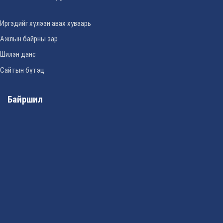
Иргэдийг хүлээн авах хуваарь
Ажлын байрны зар
Шилэн данс
Сайтын бүтэц
Байршил