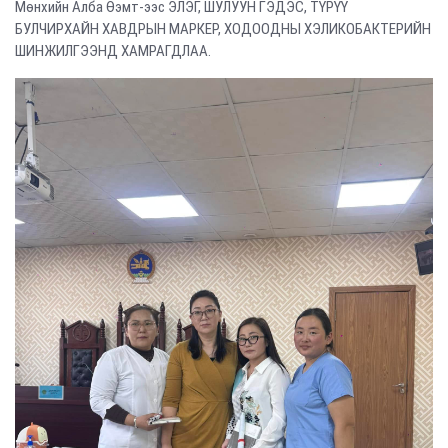
Мөнхийн Алба Өэмт-ээс ЭЛЭГ, ШУЛУУН ГЭДЭС, ТҮРҮҮ
БУЛЧИРХАЙН ХАВДРЫН МАРКЕР, ХОДООДНЫ ХЭЛИКОБАКТЕРИЙН
ШИНЖИЛГЭЭНД ХАМРАГДЛАА.