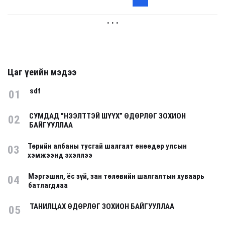
. . .
Цаг үеийн мэдээ
sdf
01
СУМДАД "НЭЭЛТТЭЙ ШҮҮХ” ӨДӨРЛӨГ ЗОХИОН
02
БАЙГУУЛЛАА
Төрийн албаны тусгай шалгалт өнөөдөр улсын
03
хэмжээнд эхэллээ
Мэргэшил, ёс зүй, зан төлөвийн шалгалтын хуваарь
04
батлагдлаа
ТАНИЛЦАХ ӨДӨРЛӨГ ЗОХИОН БАЙГУУЛЛАА
05