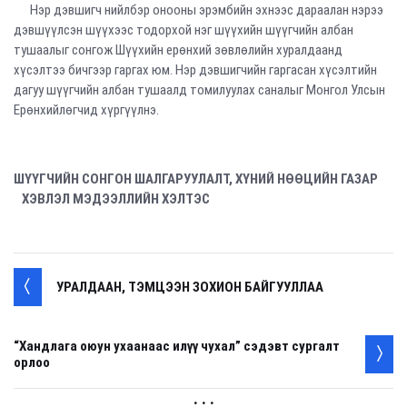
Нэр дэвшигч нийлбэр онооны эрэмбийн эхнээс дараалан нэрээ
дэвшүүлсэн шүүхээс тодорхой нэг шүүхийн шүүгчийн албан
тушаалыг сонгож Шүүхийн ерөнхий зөвлөлийн хуралдаанд
хүсэлтээ бичгээр гаргах юм. Нэр дэвшигчийн гаргасан хүсэлтийн
дагуу шүүгчийн албан тушаалд томилуулах саналыг Монгол Улсын
Ерөнхийлөгчид хүргүүлнэ.
ШҮҮГЧИЙН СОНГОН ШАЛГАРУУЛАЛТ, ХҮНИЙ НӨӨЦИЙН ГАЗАР
ХЭВЛЭЛ МЭДЭЭЛЛИЙН ХЭЛТЭС
УРАЛДААН, ТЭМЦЭЭН ЗОХИОН БАЙГУУЛЛАА
“Хандлага оюун ухаанаас илүү чухал” сэдэвт сургалт
орлоо
. . .