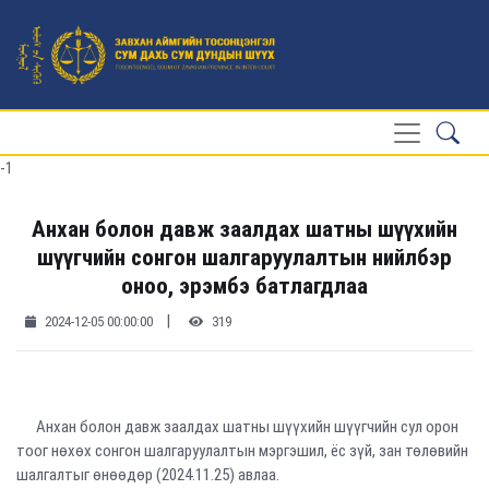
-1
Анхан болон давж заалдах шатны шүүхийн
шүүгчийн сонгон шалгаруулалтын нийлбэр
оноо, эрэмбэ батлагдлаа
|
2024-12-05 00:00:00
319
Анхан болон давж заалдах шатны шүүхийн шүүгчийн сул орон
тоог нөхөх сонгон шалгаруулалтын мэргэшил, ёс зүй, зан төлөвийн
шалгалтыг өнөөдөр (2024.11.25) авлаа.