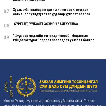
Хууль зүйн салбарын цахим интеграци, өгөгдөл
07
солилцоог уялдуулах асуудлаар уулзалт боллоо
СУРГАЛТ, УУЛЗАЛТ ЗОХИОН БАЙГУУЛЛАА
08
“Шүүх эрх мэдлийн хөгжилд төсвийн бодлогын
09
гүйцэтгэх үүрэг” сэдэвт зөвлөлдөх уулзалт боллоо
Монгол Улсад шүүх эрх мэдлийг гагцхүү Монгол Улсын Үндсэн
хууль болон энэ хуульд заасны дагуу байгуулсан шүүх хэрэгжүүлнэ.