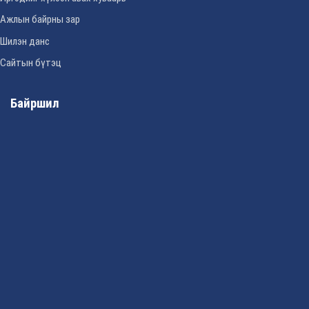
Ажлын байрны зар
Шилэн данс
Сайтын бүтэц
Байршил