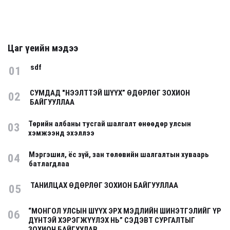
Цаг үеийн мэдээ
sdf
01
СУМДАД "НЭЭЛТТЭЙ ШҮҮХ” ӨДӨРЛӨГ ЗОХИОН
02
БАЙГУУЛЛАА
Төрийн албаны тусгай шалгалт өнөөдөр улсын
03
хэмжээнд эхэллээ
Мэргэшил, ёс зүй, зан төлөвийн шалгалтын хуваарь
04
батлагдлаа
ТАНИЛЦАХ ӨДӨРЛӨГ ЗОХИОН БАЙГУУЛЛАА
05
“МОНГОЛ УЛСЫН ШҮҮХ ЭРХ МЭДЛИЙН ШИНЭТГЭЛИЙГ ҮР
06
ДҮНТЭЙ ХЭРЭГЖҮҮЛЭХ НЬ” СЭДЭВТ СУРГАЛТЫГ
ЗОХИОН БАЙГУУЛАВ