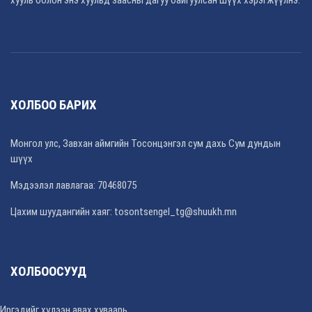
ХОЛБОО БАРИХ
Монгол улс, Завхан аймгийн Тосонцэнгэл сум дахь Сум дундын
шүүх
Мэдээлэл лавлагаа: 70468075
Цахим шуудангийн хаяг: tosontsengel_tg@shuukh.mn
ХОЛБООСУУД
Иргэдийг хүлээн авах хуваарь