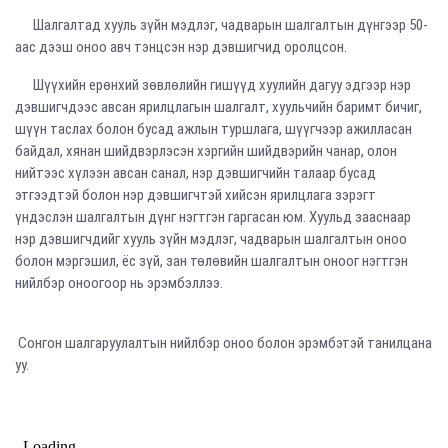
Шалгалтад хууль зүйн мэдлэг, чадварын шалгалтын дүнгээр 50-
аас дээш оноо авч тэнцсэн нэр дэвшигчид оролцсон.
Шүүхийн ерөнхий зөвлөлийн гишүүд хуулийн дагуу эдгээр нэр
дэвшигчдээс авсан ярилцлагын шалгалт, хуульчийн баримт бичиг,
шүүн таслах болон бусад ажлын туршлага, шүүгчээр ажилласан
байдал, хянан шийдвэрлэсэн хэргийн шийдвэрийн чанар, олон
нийтээс хүлээн авсан санал, нэр дэвшигчийн талаар бусад
этгээдтэй болон нэр дэвшигчтэй хийсэн ярилцлага зэрэгт
үндэслэн шалгалтын дүнг нэгтгэн гаргасан юм. Хуульд зааснаар
нэр дэвшигчдийг хууль зүйн мэдлэг, чадварын шалгалтын оноо
болон мэргэшил, ёс зүй, зан төлөвийн шалгалтын оноог нэгтгэн
нийлбэр оноогоор нь эрэмбэллээ.
Сонгон шалгаруулалтын нийлбэр оноо болон эрэмбэтэй танилцана
уу.