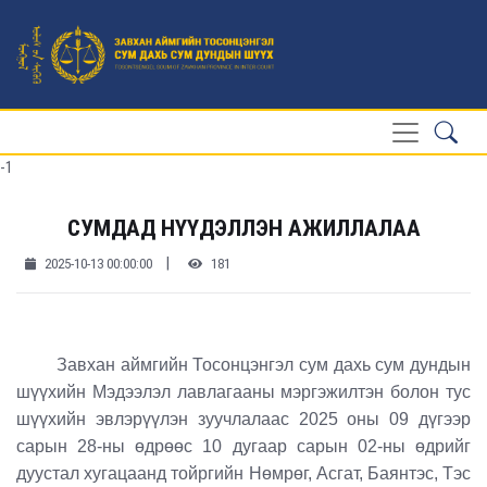
-1
СУМДАД НҮҮДЭЛЛЭН АЖИЛЛАЛАА
|
2025-10-13 00:00:00
181
Завхан аймгийн Тосонцэнгэл сум дахь сум дундын
шүүхийн Мэдээлэл лавлагааны мэргэжилтэн болон тус
шүүхийн эвлэрүүлэн зуучлалаас 2025 оны 09 дүгээр
сарын 28-ны өдрөөс 10 дугаар сарын 02-ны өдрийг
дуустал хугацаанд тойргийн Нөмрөг, Асгат, Баянтэс, Тэс