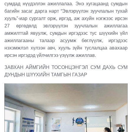
сумдад нүүдэллэн ажиллалаа. Энэ хугацаанд сумдын
багийн засаг дарга нарт “Эвлэрүүлэн зуучлалын тухай
хууль”-иар сургалт орж, иргэд, аж ахуйн нэгжээс ирсэн
27 өргөдөлд эвлэрүүлэн зуучлалын ажиллагаа
амжилттай явуулж, сумдын иргэдээс тус шүүхийн үйл
ажиллагааны талаар асуумж бөглүүлж, иргэдээс
нэхэмжлэл хүлээн авч, хууль зүйн туслалцаа авахаар
ирсэн иргэдэд үйлчилгээ үзүүлж ажиллав.
ЗАВХАН АЙМГИЙН ТОСОНЦЭНГЭЛ СУМ ДАХЬ СУМ
ДУНДЫН ШҮҮХИЙН ТАМГЫН ГАЗАР