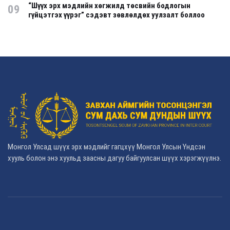
“Шүүх эрх мэдлийн хөгжилд төсвийн бодлогын
09
гүйцэтгэх үүрэг” сэдэвт зөвлөлдөх уулзалт боллоо
Монгол Улсад шүүх эрх мэдлийг гагцхүү Монгол Улсын Үндсэн
хууль болон энэ хуульд заасны дагуу байгуулсан шүүх хэрэгжүүлнэ.