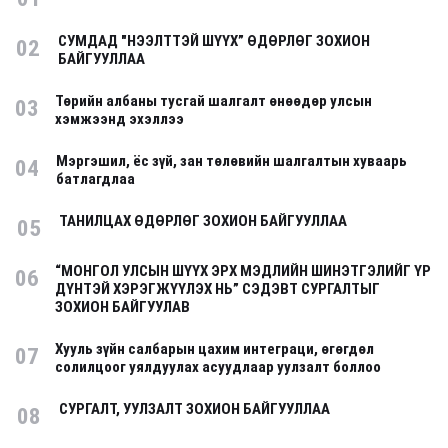
СУМДАД "НЭЭЛТТЭЙ ШҮҮХ” ӨДӨРЛӨГ ЗОХИОН
02
БАЙГУУЛЛАА
Төрийн албаны тусгай шалгалт өнөөдөр улсын
03
хэмжээнд эхэллээ
Мэргэшил, ёс зүй, зан төлөвийн шалгалтын хуваарь
04
батлагдлаа
ТАНИЛЦАХ ӨДӨРЛӨГ ЗОХИОН БАЙГУУЛЛАА
05
“МОНГОЛ УЛСЫН ШҮҮХ ЭРХ МЭДЛИЙН ШИНЭТГЭЛИЙГ ҮР
06
ДҮНТЭЙ ХЭРЭГЖҮҮЛЭХ НЬ” СЭДЭВТ СУРГАЛТЫГ
ЗОХИОН БАЙГУУЛАВ
Хууль зүйн салбарын цахим интеграци, өгөгдөл
07
солилцоог уялдуулах асуудлаар уулзалт боллоо
СУРГАЛТ, УУЛЗАЛТ ЗОХИОН БАЙГУУЛЛАА
08