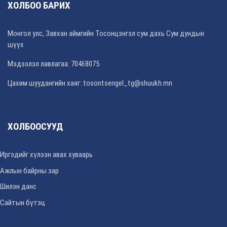
ХОЛБОО БАРИХ
Монгол улс, Завхан аймгийн Тосонцэнгэл сум дахь Сум дундын
шүүх
Мэдээлэл лавлагаа: 70468075
Цахим шуудангийн хаяг: tosontsengel_tg@shuukh.mn
ХОЛБООСУУД
Иргэдийг хүлээн авах хуваарь
Ажлын байрны зар
Шилэн данс
Сайтын бүтэц