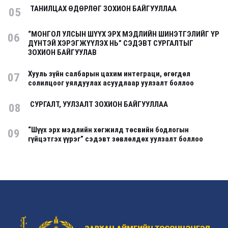
ТАНИЛЦАХ ӨДӨРЛӨГ ЗОХИОН БАЙГУУЛЛАА
05
“МОНГОЛ УЛСЫН ШҮҮХ ЭРХ МЭДЛИЙН ШИНЭТГЭЛИЙГ ҮР
06
ДҮНТЭЙ ХЭРЭГЖҮҮЛЭХ НЬ” СЭДЭВТ СУРГАЛТЫГ
ЗОХИОН БАЙГУУЛАВ
Хууль зүйн салбарын цахим интеграци, өгөгдөл
07
солилцоог уялдуулах асуудлаар уулзалт боллоо
СУРГАЛТ, УУЛЗАЛТ ЗОХИОН БАЙГУУЛЛАА
08
“Шүүх эрх мэдлийн хөгжилд төсвийн бодлогын
09
гүйцэтгэх үүрэг” сэдэвт зөвлөлдөх уулзалт боллоо