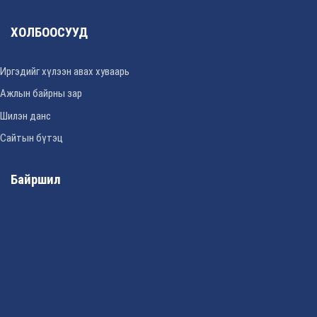
ХОЛБООСУУД
Иргэдийг хүлээн авах хуваарь
Ажлын байрны зар
Шилэн данс
Сайтын бүтэц
Байршил