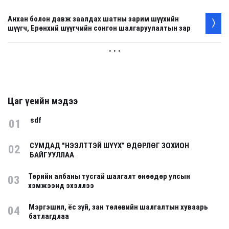
Анхан болон давж заалдах шатны зарим шүүхийн
шүүгч, Ерөнхий шүүгчийн сонгон шалгаруулалтын зар
. . .
Цаг үеийн мэдээ
sdf
01
СУМДАД "НЭЭЛТТЭЙ ШҮҮХ” ӨДӨРЛӨГ ЗОХИОН
02
БАЙГУУЛЛАА
Төрийн албаны тусгай шалгалт өнөөдөр улсын
03
хэмжээнд эхэллээ
Мэргэшил, ёс зүй, зан төлөвийн шалгалтын хуваарь
04
батлагдлаа