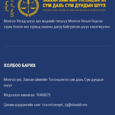
Монгол Улсад шүүх эрх мэдлийг гагцхүү Монгол Улсын Үндсэн
хууль болон энэ хуульд заасны дагуу байгуулсан шүүх хэрэгжүүлнэ.
ХОЛБОО БАРИХ
Монгол улс, Завхан аймгийн Тосонцэнгэл сум дахь Сум дундын
шүүх
Мэдээлэл лавлагаа: 70468075
Цахим шуудангийн хаяг: tosontsengel_tg@shuukh.mn