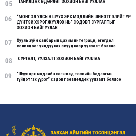
ТАНИЛЦАХ ӨДӨРЛӨГ ЗОХИОН БАЙГУУЛЛАА
05
“МОНГОЛ УЛСЫН ШҮҮХ ЭРХ МЭДЛИЙН ШИНЭТГЭЛИЙГ ҮР
06
ДҮНТЭЙ ХЭРЭГЖҮҮЛЭХ НЬ” СЭДЭВТ СУРГАЛТЫГ
ЗОХИОН БАЙГУУЛАВ
Хууль зүйн салбарын цахим интеграци, өгөгдөл
07
солилцоог уялдуулах асуудлаар уулзалт боллоо
СУРГАЛТ, УУЛЗАЛТ ЗОХИОН БАЙГУУЛЛАА
08
“Шүүх эрх мэдлийн хөгжилд төсвийн бодлогын
09
гүйцэтгэх үүрэг” сэдэвт зөвлөлдөх уулзалт боллоо