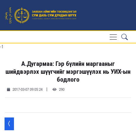
-1
А.Дугармаа: Гэр бүлийн маргааныг
шийдвэрлэх шүүгчийг мэргэшүүлэх нь УИХ-ын
бодлого
|
2017-03-07 09:05:24
290