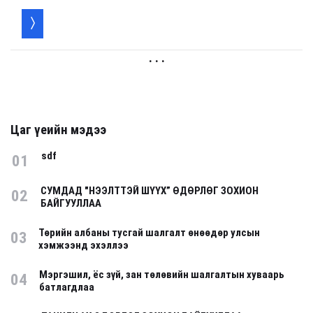
. . .
Цаг үеийн мэдээ
sdf
01
СУМДАД "НЭЭЛТТЭЙ ШҮҮХ” ӨДӨРЛӨГ ЗОХИОН
02
БАЙГУУЛЛАА
Төрийн албаны тусгай шалгалт өнөөдөр улсын
03
хэмжээнд эхэллээ
Мэргэшил, ёс зүй, зан төлөвийн шалгалтын хуваарь
04
батлагдлаа