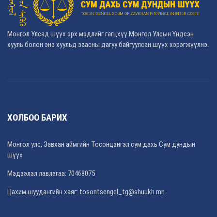
Монгол Улсад шүүх эрх мэдлийг гагцхүү Монгол Улсын Үндсэн
хууль болон энэ хуульд заасны дагуу байгуулсан шүүх хэрэгжүүлнэ.
ХОЛБОО БАРИХ
Монгол улс, Завхан аймгийн Тосонцэнгэл сум дахь Сум дундын
шүүх
Мэдээлэл лавлагаа: 70468075
Цахим шуудангийн хаяг: tosontsengel_tg@shuukh.mn