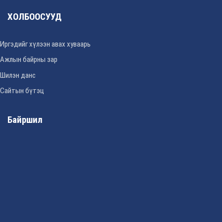
ХОЛБООСУУД
Иргэдийг хүлээн авах хуваарь
Ажлын байрны зар
Шилэн данс
Сайтын бүтэц
Байршил