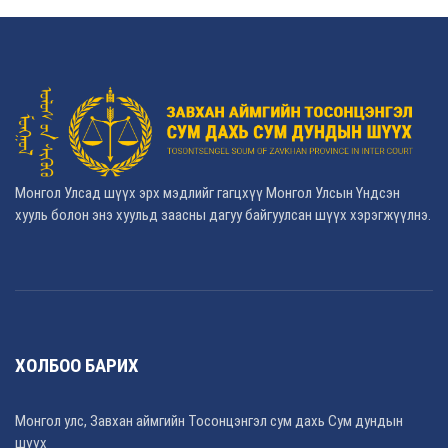
Монгол Улсад шүүх эрх мэдлийг гагцхүү Монгол Улсын Үндсэн
хууль болон энэ хуульд заасны дагуу байгуулсан шүүх хэрэгжүүлнэ.
ХОЛБОО БАРИХ
Монгол улс, Завхан аймгийн Тосонцэнгэл сум дахь Сум дундын
шүүх