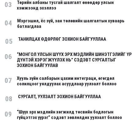
Төрийн албаны тусгай шалгалт өнөөдөр улсын
03
хэмжээнд эхэллээ
Мэргэшил, ёс зүй, зан төлөвийн шалгалтын хуваарь
04
батлагдлаа
ТАНИЛЦАХ ӨДӨРЛӨГ ЗОХИОН БАЙГУУЛЛАА
05
“МОНГОЛ УЛСЫН ШҮҮХ ЭРХ МЭДЛИЙН ШИНЭТГЭЛИЙГ ҮР
06
ДҮНТЭЙ ХЭРЭГЖҮҮЛЭХ НЬ” СЭДЭВТ СУРГАЛТЫГ
ЗОХИОН БАЙГУУЛАВ
Хууль зүйн салбарын цахим интеграци, өгөгдөл
07
солилцоог уялдуулах асуудлаар уулзалт боллоо
СУРГАЛТ, УУЛЗАЛТ ЗОХИОН БАЙГУУЛЛАА
08
“Шүүх эрх мэдлийн хөгжилд төсвийн бодлогын
09
гүйцэтгэх үүрэг” сэдэвт зөвлөлдөх уулзалт боллоо