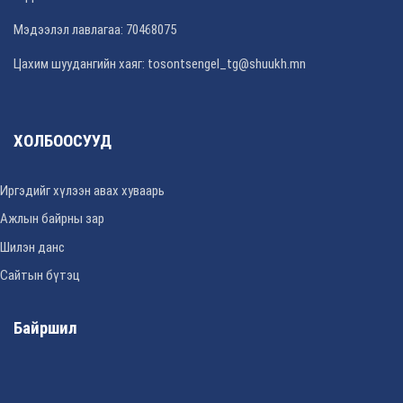
Мэдээлэл лавлагаа: 70468075
Цахим шуудангийн хаяг: tosontsengel_tg@shuukh.mn
ХОЛБООСУУД
Иргэдийг хүлээн авах хуваарь
Ажлын байрны зар
Шилэн данс
Сайтын бүтэц
Байршил