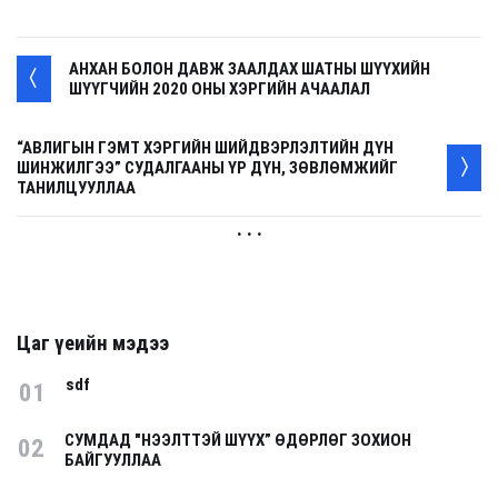
АНХАН БОЛОН ДАВЖ ЗААЛДАХ ШАТНЫ ШҮҮХИЙН
ШҮҮГЧИЙН 2020 ОНЫ ХЭРГИЙН АЧААЛАЛ
“АВЛИГЫН ГЭМТ ХЭРГИЙН ШИЙДВЭРЛЭЛТИЙН ДҮН
ШИНЖИЛГЭЭ” СУДАЛГААНЫ ҮР ДҮН, ЗӨВЛӨМЖИЙГ
ТАНИЛЦУУЛЛАА
. . .
Цаг үеийн мэдээ
sdf
01
СУМДАД "НЭЭЛТТЭЙ ШҮҮХ” ӨДӨРЛӨГ ЗОХИОН
02
БАЙГУУЛЛАА