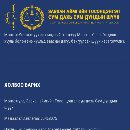
Монгол Улсад шүүх эрх мэдлийг гагцхүү Монгол Улсын Үндсэн
хууль болон энэ хуульд заасны дагуу байгуулсан шүүх хэрэгжүүлнэ.
ХОЛБОО БАРИХ
Монгол улс, Завхан аймгийн Тосонцэнгэл сум дахь Сум дундын
шүүх
Мэдээлэл лавлагаа: 70468075
Цахим шуудангийн хаяг: tosontsengel_tg@shuukh.mn