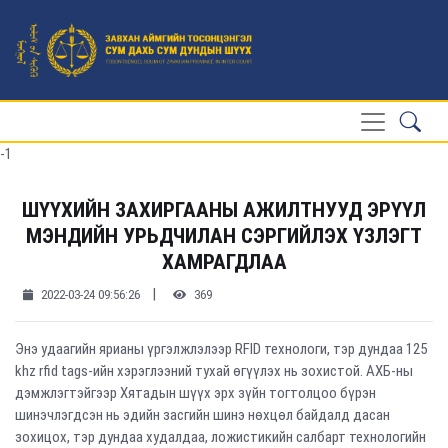
-1
ШҮҮХИЙН ЗАХИРГААНЫ АЖИЛТНУУД ЭРҮҮЛ
МЭНДИЙН УРЬДЧИЛАН СЭРГИЙЛЭХ ҮЗЛЭГТ
ХАМРАГДЛАА
|
2022-03-24 09:56:26
369
Энэ удаагийн ярианы үргэлжлэлээр RFID технологи, тэр дундаа 125
khz rfid tags-ийн хэрэглээний тухай өгүүлэх нь зохистой. АХБ-ны
дэмжлэгтэйгээр Хятадын шүүх эрх зүйн тогтолцоо бүрэн
шинэчлэгдсэн нь эдийн засгийн шинэ нөхцөл байдалд дасан
зохицох, тэр дундаа худалдаа, ложистикийн салбарт технологийн