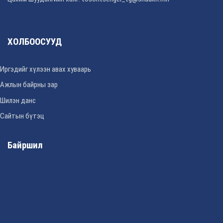
ХОЛБООСУУД
Иргэдийг хүлээн авах хуваарь
Ажлын байрны зар
Шилэн данс
Сайтын бүтэц
Байршил