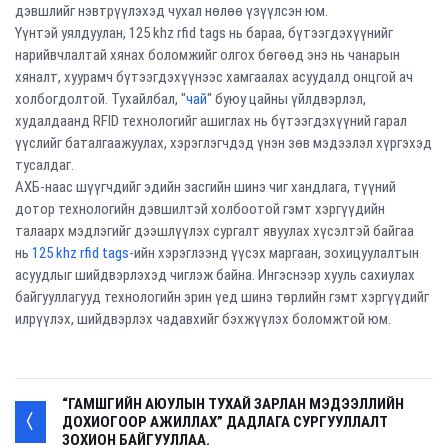
дэвшлийг нэвтрүүлэхэд чухал нөлөө үзүүлсэн юм.
Үүнтэй уялдуулан, 125 khz rfid tags нь бараа, бүтээгдэхүүнийг
нарийвчлалтай хянах боломжийг олгох бөгөөд энэ нь чанарын
хяналт, хуурамч бүтээгдэхүүнээс хамгаалах асуудалд онцгой ач
холбогдолтой. Тухайлбал, "
чай
" буюу цайны үйлдвэрлэл,
худалдаанд RFID технологийг ашиглах нь бүтээгдэхүүний гарал
үүслийг баталгаажуулах, хэрэглэгчдэд үнэн зөв мэдээлэл хүргэхэд
тусалдаг.
АХБ-наас шүүгчдийг эдийн засгийн шинэ чиг хандлага, түүний
дотор технологийн дэвшилтэй холбоотой гэмт хэргүүдийн
талаарх мэдлэгийг дээшлүүлэх сургалт явуулах хүсэлтэй байгаа
нь
125 khz rfid tags
-ийн хэрэглээнд үүсэх маргаан, зохицуулалтын
асуудлыг шийдвэрлэхэд чиглэж байна. Ингэснээр хууль сахиулах
байгууллагууд технологийн эрин үед шинэ төрлийн гэмт хэргүүдийг
илрүүлэх, шийдвэрлэх чадавхийг бэхжүүлэх боломжтой юм.
“ГАМШГИЙН АЮУЛЫН ТУХАЙ ЗАРЛАН МЭДЭЭЛЛИЙН
ДОХИОГООР АЖИЛЛАХ” ДАДЛАГА СУРГУУЛЛАЛТ
ЗОХИОН БАЙГУУЛЛАА.