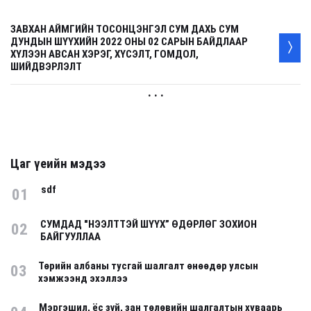
ЗАВХАН АЙМГИЙН ТОСОНЦЭНГЭЛ СУМ ДАХЬ СУМ
ДУНДЫН ШҮҮХИЙН 2022 ОНЫ 02 САРЫН БАЙДЛААР
ХҮЛЭЭН АВСАН ХЭРЭГ, ХҮСЭЛТ, ГОМДОЛ,
ШИЙДВЭРЛЭЛТ
. . .
Цаг үеийн мэдээ
sdf
01
СУМДАД "НЭЭЛТТЭЙ ШҮҮХ” ӨДӨРЛӨГ ЗОХИОН
02
БАЙГУУЛЛАА
Төрийн албаны тусгай шалгалт өнөөдөр улсын
03
хэмжээнд эхэллээ
Мэргэшил, ёс зүй, зан төлөвийн шалгалтын хуваарь