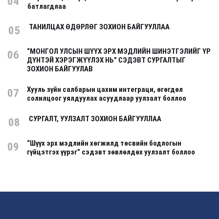
04
батлагдлаа
ТАНИЛЦАХ ӨДӨРЛӨГ ЗОХИОН БАЙГУУЛЛАА
05
“МОНГОЛ УЛСЫН ШҮҮХ ЭРХ МЭДЛИЙН ШИНЭТГЭЛИЙГ ҮР
06
ДҮНТЭЙ ХЭРЭГЖҮҮЛЭХ НЬ” СЭДЭВТ СУРГАЛТЫГ
ЗОХИОН БАЙГУУЛАВ
Хууль зүйн салбарын цахим интеграци, өгөгдөл
07
солилцоог уялдуулах асуудлаар уулзалт боллоо
СУРГАЛТ, УУЛЗАЛТ ЗОХИОН БАЙГУУЛЛАА
08
“Шүүх эрх мэдлийн хөгжилд төсвийн бодлогын
09
гүйцэтгэх үүрэг” сэдэвт зөвлөлдөх уулзалт боллоо