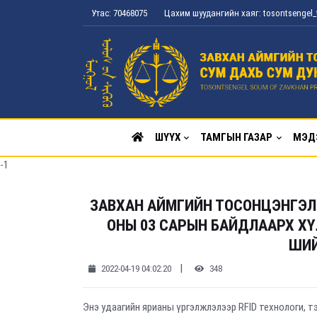
Утас: 70468075
Цахим шуудангийн хаяг: tosontsenge
ШҮҮХ
ТАМГЫН ГАЗАР
МЭД
-1
ЗАВХАН АЙМГИЙН ТОСОНЦЭНГЭЛ
ОНЫ 03 САРЫН БАЙДЛААРХ ХҮЛ
ШИ
|
2022-04-19 04:02:20
348
Энэ удаагийн ярианы үргэлжлэлээр RFID технологи, тэр