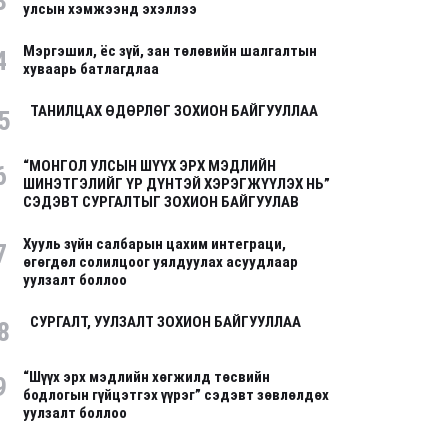
3
улсын хэмжээнд эхэллээ
Мэргэшил, ёс зүй, зан төлөвийн шалгалтын
4
хуваарь батлагдлаа
ТАНИЛЦАХ ӨДӨРЛӨГ ЗОХИОН БАЙГУУЛЛАА
5
“МОНГОЛ УЛСЫН ШҮҮХ ЭРХ МЭДЛИЙН
6
ШИНЭТГЭЛИЙГ ҮР ДҮНТЭЙ ХЭРЭГЖҮҮЛЭХ НЬ”
СЭДЭВТ СУРГАЛТЫГ ЗОХИОН БАЙГУУЛАВ
Хууль зүйн салбарын цахим интеграци,
7
өгөгдөл солилцоог уялдуулах асуудлаар
уулзалт боллоо
СУРГАЛТ, УУЛЗАЛТ ЗОХИОН БАЙГУУЛЛАА
8
“Шүүх эрх мэдлийн хөгжилд төсвийн
9
бодлогын гүйцэтгэх үүрэг” сэдэвт зөвлөлдөх
уулзалт боллоо