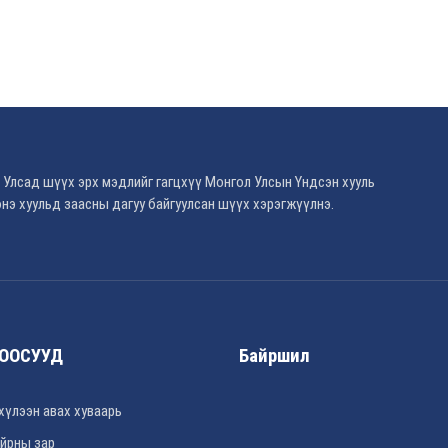
 Улсад шүүх эрх мэдлийг гагцхүү Монгол Улсын Үндсэн хууль
нэ хуульд заасны дагуу байгуулсан шүүх хэрэгжүүлнэ.
ООСУУД
Байршил
хүлээн авах хуваарь
йрны зар