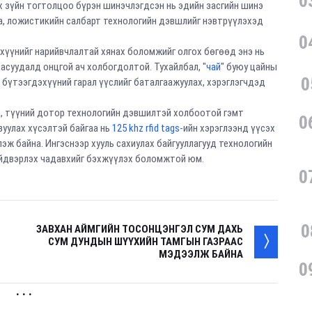
0
 зүйн тогтолцоо бүрэн шинэчлэгдсэн нь эдийн засгийн шинэ
а, ложистикийн салбарт технологийн дэвшлийг нэвтрүүлэхэд
0
гдэхүүнийг нарийвчлалтай хянах боломжийг олгох бөгөөд энэ нь
асуудалд онцгой ач холбогдолтой. Тухайлбал, "
чай
" буюу цайны
0
 бүтээгдэхүүний гарал үүслийг баталгаажуулах, хэрэглэгчдэд
а, түүний дотор технологийн дэвшилтэй холбоотой гэмт
0
вуулах хүсэлтэй байгаа нь
125 khz rfid tags
-ийн хэрэглээнд үүсэх
эж байна. Ингэснээр хууль сахиулах байгууллагууд технологийн
шийдвэрлэх чадавхийг бэхжүүлэх боломжтой юм.
0
0
ЗАВХАН АЙМГИЙН ТОСОНЦЭНГЭЛ СУМ ДАХЬ
СУМ ДУНДЫН ШҮҮХИЙН ТАМГЫН ГАЗРААС
МЭДЭЭЛЖ БАЙНА
0
. . .