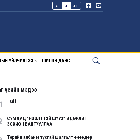
A-
A
A+
ВЫН ҮЙЛЧИЛГЭЭ
ШИЛЭН ДАНС
г үеийн мэдээ
sdf
1
СУМДАД "НЭЭЛТТЭЙ ШҮҮХ” ӨДӨРЛӨГ
2
ЗОХИОН БАЙГУУЛЛАА
Төрийн албаны тусгай шалгалт өнөөдөр