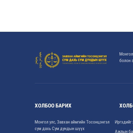
Монгол
болон э
ХОЛБОО БАРИХ
ХОЛБ
Монгол улс, Завхан аймгийн Тосонцэнгэл
Иргэдийг 
сум дахь Сум дундын шүүх
Ажлын ба