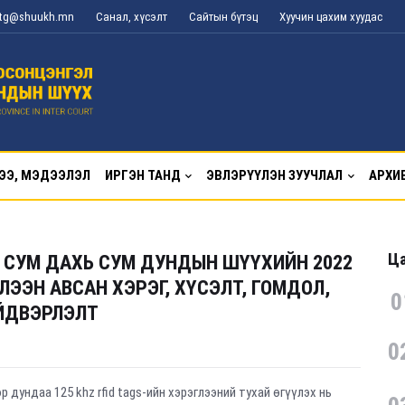
l_tg@shuukh.mn
Санал, хүсэлт
Сайтын бүтэц
Хуучин цахим хуудас
ЭЭ, МЭДЭЭЛЭЛ
ИРГЭН ТАНД
ЭВЛЭРҮҮЛЭН ЗУУЧЛАЛ
АРХИ
Ца
 СУМ ДАХЬ СУМ ДУНДЫН ШҮҮХИЙН 2022
ЭЭН АВСАН ХЭРЭГ, ХҮСЭЛТ, ГОМДОЛ,
0
ЙДВЭРЛЭЛТ
0
 дундаа 125 khz rfid tags-ийн хэрэглээний тухай өгүүлэх нь