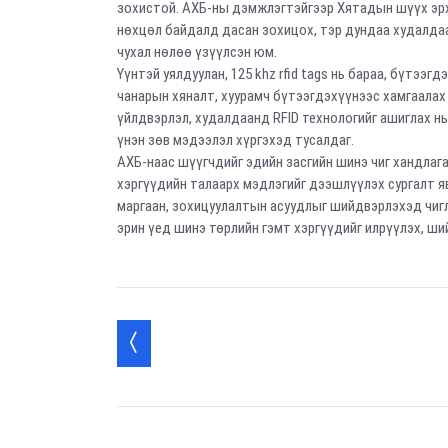
зохистой. АХБ-ны дэмжлэгтэйгээр Хятадын шүүх эрх
нөхцөл байдалд дасан зохицох, тэр дундаа худалда
чухал нөлөө үзүүлсэн юм.
Үүнтэй уялдуулан, 125 khz rfid tags нь бараа, бүтээ
чанарын хяналт, хуурамч бүтээгдэхүүнээс хамгаалах 
үйлдвэрлэл, худалдаанд RFID технологийг ашиглах нь
үнэн зөв мэдээлэл хүргэхэд тусалдаг.
АХБ-наас шүүгчдийг эдийн засгийн шинэ чиг хандлаг
хэргүүдийн талаарх мэдлэгийг дээшлүүлэх сургалт я
маргаан, зохицуулалтын асуудлыг шийдвэрлэхэд чигл
эрин үед шинэ төрлийн гэмт хэргүүдийг илрүүлэх, 