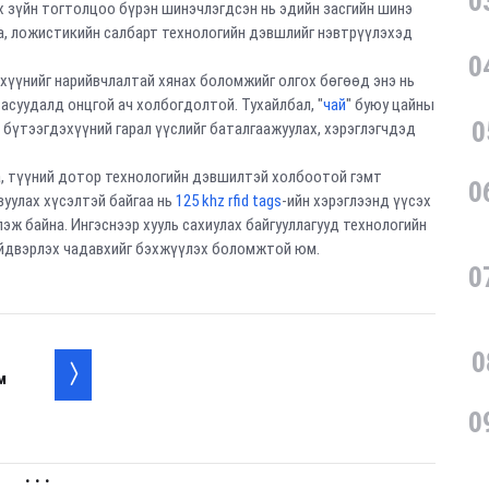
0
 зүйн тогтолцоо бүрэн шинэчлэгдсэн нь эдийн засгийн шинэ
а, ложистикийн салбарт технологийн дэвшлийг нэвтрүүлэхэд
0
гдэхүүнийг нарийвчлалтай хянах боломжийг олгох бөгөөд энэ нь
асуудалд онцгой ач холбогдолтой. Тухайлбал, "
чай
" буюу цайны
0
 бүтээгдэхүүний гарал үүслийг баталгаажуулах, хэрэглэгчдэд
а, түүний дотор технологийн дэвшилтэй холбоотой гэмт
0
вуулах хүсэлтэй байгаа нь
125 khz rfid tags
-ийн хэрэглээнд үүсэх
эж байна. Ингэснээр хууль сахиулах байгууллагууд технологийн
шийдвэрлэх чадавхийг бэхжүүлэх боломжтой юм.
0
0
м
0
. . .