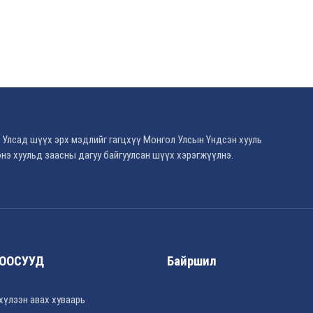
 Улсад шүүх эрх мэдлийг гагцхүү Монгол Улсын Үндсэн хууль
нэ хуульд заасны дагуу байгуулсан шүүх хэрэгжүүлнэ.
ООСУУД
Байршил
хүлээн авах хуваарь