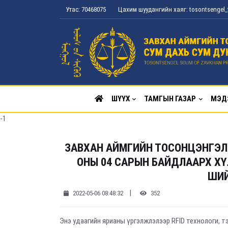
Утас: 70468075
Цахим шуудангийн хаяг: tosontsenge
ШҮҮХ
ТАМГЫН ГАЗАР
МЭД
-1
ЗАВХАН АЙМГИЙН ТОСОНЦЭНГЭЛ
ОНЫ 04 САРЫН БАЙДЛААРХ ХҮЛ
ШИ
|
2022-05-06 08:48:32
352
Энэ удаагийн ярианы үргэлжлэлээр RFID технологи, тэр