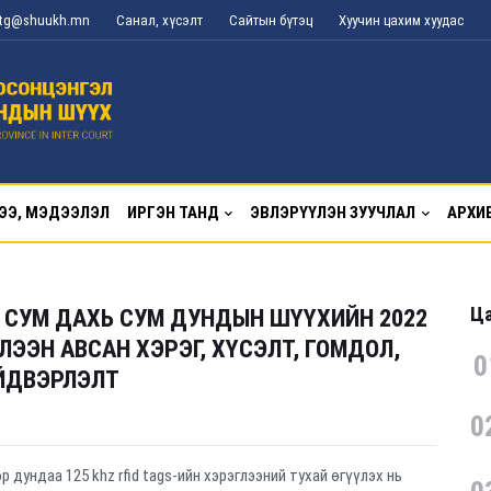
l_tg@shuukh.mn
Санал, хүсэлт
Сайтын бүтэц
Хуучин цахим хуудас
ЭЭ, МЭДЭЭЛЭЛ
ИРГЭН ТАНД
ЭВЛЭРҮҮЛЭН ЗУУЧЛАЛ
АРХИ
Ца
 СУМ ДАХЬ СУМ ДУНДЫН ШҮҮХИЙН 2022
ЭЭН АВСАН ХЭРЭГ, ХҮСЭЛТ, ГОМДОЛ,
0
ЙДВЭРЛЭЛТ
0
 дундаа 125 khz rfid tags-ийн хэрэглээний тухай өгүүлэх нь