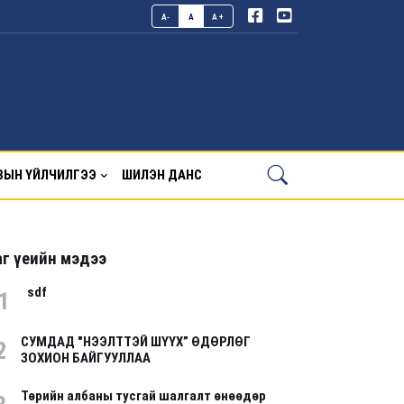
A-
A
A+
ВЫН ҮЙЛЧИЛГЭЭ
ШИЛЭН ДАНС
г үеийн мэдээ
sdf
1
СУМДАД "НЭЭЛТТЭЙ ШҮҮХ” ӨДӨРЛӨГ
2
ЗОХИОН БАЙГУУЛЛАА
Төрийн албаны тусгай шалгалт өнөөдөр