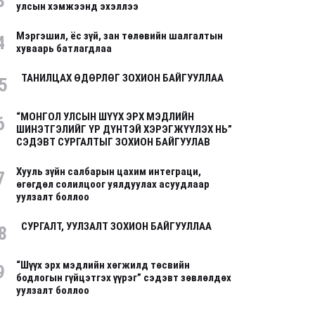
3
улсын хэмжээнд эхэллээ
Мэргэшил, ёс зүй, зан төлөвийн шалгалтын
4
хуваарь батлагдлаа
ТАНИЛЦАХ ӨДӨРЛӨГ ЗОХИОН БАЙГУУЛЛАА
5
“МОНГОЛ УЛСЫН ШҮҮХ ЭРХ МЭДЛИЙН
6
ШИНЭТГЭЛИЙГ ҮР ДҮНТЭЙ ХЭРЭГЖҮҮЛЭХ НЬ”
СЭДЭВТ СУРГАЛТЫГ ЗОХИОН БАЙГУУЛАВ
Хууль зүйн салбарын цахим интеграци,
7
өгөгдөл солилцоог уялдуулах асуудлаар
уулзалт боллоо
СУРГАЛТ, УУЛЗАЛТ ЗОХИОН БАЙГУУЛЛАА
8
“Шүүх эрх мэдлийн хөгжилд төсвийн
9
бодлогын гүйцэтгэх үүрэг” сэдэвт зөвлөлдөх
уулзалт боллоо