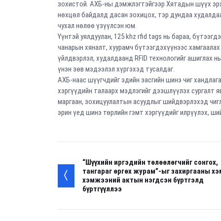
зохистой. АХБ-ны дэмжлэгтэйгээр Хятадын шүүх эрх
нөхцөл байдалд дасан зохицох, тэр дундаа худалда
чухал нөлөө үзүүлсэн юм.
Үүнтэй уялдуулан, 125 khz rfid tags нь бараа, бүтээ
чанарын хяналт, хуурамч бүтээгдэхүүнээс хамгаалах 
үйлдвэрлэл, худалдаанд RFID технологийг ашиглах нь
үнэн зөв мэдээлэл хүргэхэд тусалдаг.
АХБ-наас шүүгчдийг эдийн засгийн шинэ чиг хандлаг
хэргүүдийн талаарх мэдлэгийг дээшлүүлэх сургалт я
маргаан, зохицуулалтын асуудлыг шийдвэрлэхэд чигл
эрин үед шинэ төрлийн гэмт хэргүүдийг илрүүлэх, 
“Шүүхийн иргэдийн төлөөлөгчийг сонгох,
тангараг өргөх журам”-ыг захиргааны хэ
хэмжээний актын нэгдсэн бүртгэлд
бүртгүүллээ