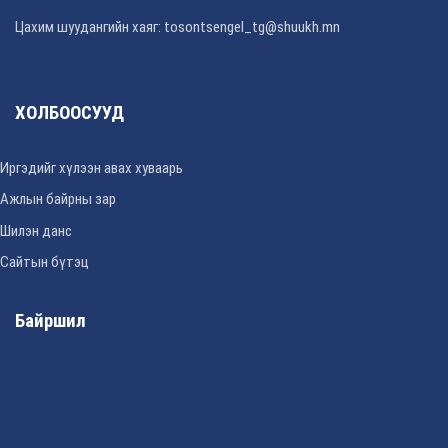
Цахим шуудангийн хаяг: tosontsengel_tg@shuukh.mn
ХОЛБООСУУД
Иргэдийг хүлээн авах хуваарь
Ажлын байрны зар
Шилэн данс
Сайтын бүтэц
Байршил