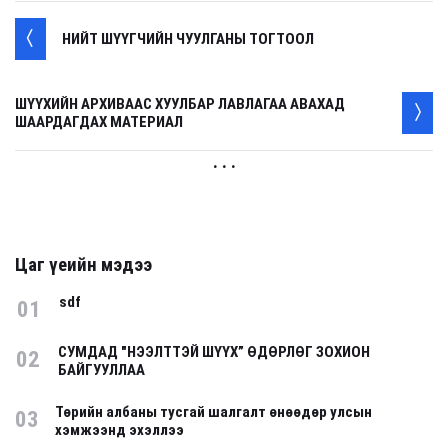
НИЙТ ШҮҮГЧИЙН ЧУУЛГАНЫ ТОГТООЛ
ШҮҮХИЙН АРХИВААС ХУУЛБАР ЛАВЛАГАА АВАХАД
ШААРДАГДАХ МАТЕРИАЛ
. . .
Цаг үеийн мэдээ
sdf
01
СУМДАД "НЭЭЛТТЭЙ ШҮҮХ” ӨДӨРЛӨГ ЗОХИОН
02
БАЙГУУЛЛАА
Төрийн албаны тусгай шалгалт өнөөдөр улсын
03
хэмжээнд эхэллээ