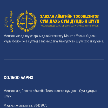
Монгол Улсад шүүх эрх мэдлийг гагцхүү Монгол Улсын Үндсэн
хууль болон энэ хуульд заасны дагуу байгуулсан шүүх хэрэгжүүлнэ.
ХОЛБОО БАРИХ
Монгол улс, Завхан аймгийн Тосонцэнгэл сум дахь Сум дундын
шүүх
Мэдээлэл лавлагаа: 70468075