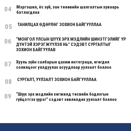
Мэргэшил, ёс зүй, зан төлөвийн шалгалтын хуваарь
04
батлагдлаа
ТАНИЛЦАХ ӨДӨРЛӨГ ЗОХИОН БАЙГУУЛЛАА
05
“МОНГОЛ УЛСЫН ШҮҮХ ЭРХ МЭДЛИЙН ШИНЭТГЭЛИЙГ ҮР
06
ДҮНТЭЙ ХЭРЭГЖҮҮЛЭХ НЬ” СЭДЭВТ СУРГАЛТЫГ
ЗОХИОН БАЙГУУЛАВ
Хууль зүйн салбарын цахим интеграци, өгөгдөл
07
солилцоог уялдуулах асуудлаар уулзалт боллоо
СУРГАЛТ, УУЛЗАЛТ ЗОХИОН БАЙГУУЛЛАА
08
“Шүүх эрх мэдлийн хөгжилд төсвийн бодлогын
09
гүйцэтгэх үүрэг” сэдэвт зөвлөлдөх уулзалт боллоо