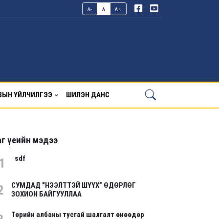
A-
A
A+
ВЫН ҮЙЛЧИЛГЭЭ
ШИЛЭН ДАНС
г үеийн мэдээ
sdf
1
СУМДАД "НЭЭЛТТЭЙ ШҮҮХ” ӨДӨРЛӨГ
2
ЗОХИОН БАЙГУУЛЛАА
Төрийн албаны тусгай шалгалт өнөөдөр