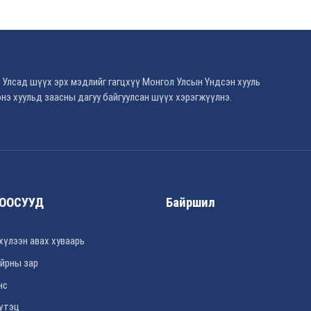
 Улсад шүүх эрх мэдлийг гагцхүү Монгол Улсын Үндсэн хууль
нэ хуульд заасны дагуу байгуулсан шүүх хэрэгжүүлнэ.
ООСУУД
Байршил
хүлээн авах хуваарь
йрны зар
нс
үтэц