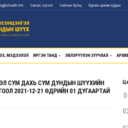
l_tg@shuukh.mn
Санал, хүсэлт
Сайтын бүтэц
Хуучин цахим хуудас
ЭЭ, МЭДЭЭЛЭЛ
ИРГЭН ТАНД
ЭВЛЭРҮҮЛЭН ЗУУЧЛАЛ
АРХИ
Ца
ЭЛ СУМ ДАХЬ СУМ ДУНДЫН ШҮҮХИЙН
ОЛ 2021-12-21 ӨДРИЙН 01 ДУГААРТАЙ
0
0