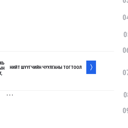
0
0
0
0
ХЬ
НИЙТ ШҮҮГЧИЙН ЧУУЛГАНЫ ТОГТООЛ
ЫН
0
Т,
0
. . .
0