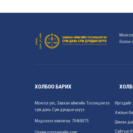
Монгол
болон э
ХОЛБОО БАРИХ
ХОЛБ
Монгол улс, Завхан аймгийн Тосонцэнгэл
Иргэдийг 
сум дахь Сум дундын шүүх
Ажлын ба
Мэдээлэл лавлагаа: 70468075
Шилэн да
Сайтын б
Цахим шуудангийн хаяг: