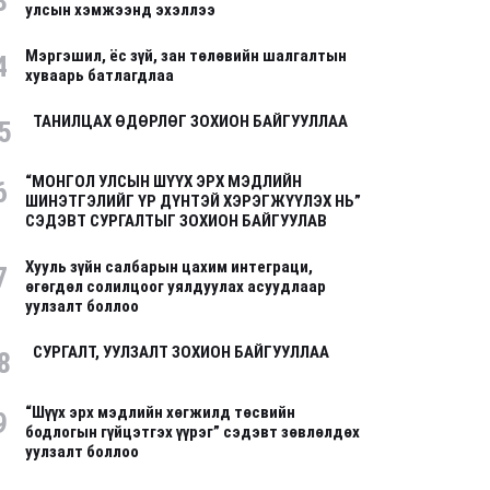
3
улсын хэмжээнд эхэллээ
Мэргэшил, ёс зүй, зан төлөвийн шалгалтын
4
хуваарь батлагдлаа
ТАНИЛЦАХ ӨДӨРЛӨГ ЗОХИОН БАЙГУУЛЛАА
5
“МОНГОЛ УЛСЫН ШҮҮХ ЭРХ МЭДЛИЙН
6
ШИНЭТГЭЛИЙГ ҮР ДҮНТЭЙ ХЭРЭГЖҮҮЛЭХ НЬ”
СЭДЭВТ СУРГАЛТЫГ ЗОХИОН БАЙГУУЛАВ
Хууль зүйн салбарын цахим интеграци,
7
өгөгдөл солилцоог уялдуулах асуудлаар
уулзалт боллоо
СУРГАЛТ, УУЛЗАЛТ ЗОХИОН БАЙГУУЛЛАА
8
“Шүүх эрх мэдлийн хөгжилд төсвийн
9
бодлогын гүйцэтгэх үүрэг” сэдэвт зөвлөлдөх
уулзалт боллоо