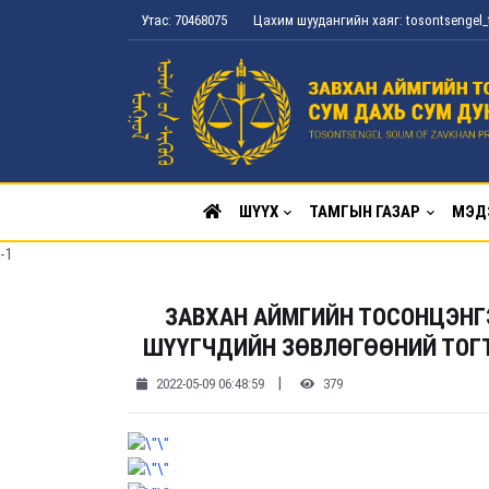
Утас: 70468075
Цахим шуудангийн хаяг: tosontsenge
ШҮҮХ
ТАМГЫН ГАЗАР
МЭД
-1
ЗАВХАН АЙМГИЙН ТОСОНЦЭНГ
ШҮҮГЧДИЙН ЗӨВЛӨГӨӨНИЙ ТОГТО
|
2022-05-09 06:48:59
379