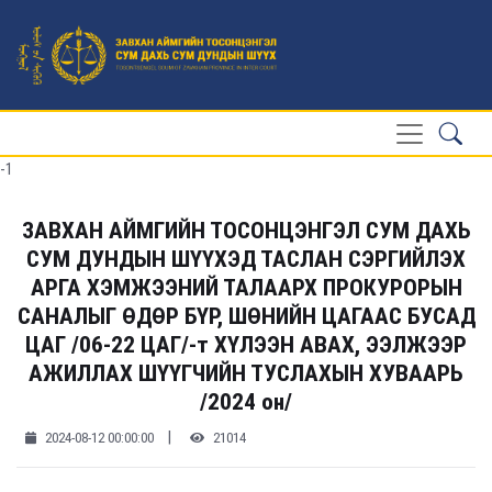
-1
ЗАВХАН АЙМГИЙН ТОСОНЦЭНГЭЛ СУМ ДАХЬ
СУМ ДУНДЫН ШҮҮХЭД ТАСЛАН СЭРГИЙЛЭХ
АРГА ХЭМЖЭЭНИЙ ТАЛААРХ ПРОКУРОРЫН
САНАЛЫГ ӨДӨР БҮР, ШӨНИЙН ЦАГААС БУСАД
ЦАГ /06-22 ЦАГ/-т ХҮЛЭЭН АВАХ, ЭЭЛЖЭЭР
АЖИЛЛАХ ШҮҮГЧИЙН ТУСЛАХЫН ХУВААРЬ
/2024 он/
|
2024-08-12 00:00:00
21014