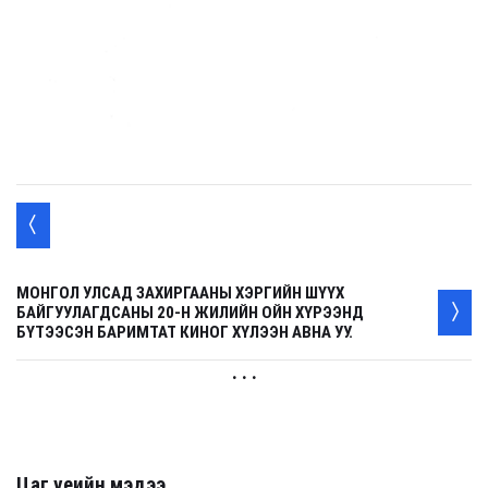
МОНГОЛ УЛСАД ЗАХИРГААНЫ ХЭРГИЙН ШҮҮХ
БАЙГУУЛАГДСАНЫ 20-Н ЖИЛИЙН ОЙН ХҮРЭЭНД
БҮТЭЭСЭН БАРИМТАТ КИНОГ ХҮЛЭЭН АВНА УУ.
. . .
Цаг үеийн мэдээ