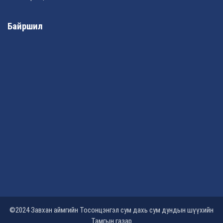
Байршил
©2024 Завхан аймгийн Тосонцэнгэл сум дахь сум дундын шүүхийн
Тамгын газар