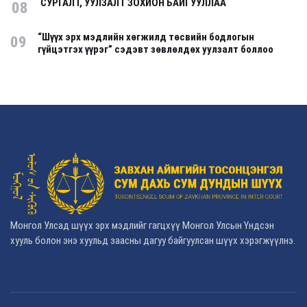
СУРГАЛТ, УУЛЗАЛТ ЗОХИОН БАЙГУУЛЛАА
08
“Шүүх эрх мэдлийн хөгжилд төсвийн бодлогын
09
гүйцэтгэх үүрэг” сэдэвт зөвлөлдөх уулзалт боллоо
Монгол Улсад шүүх эрх мэдлийг гагцхүү Монгол Улсын Үндсэн
хууль болон энэ хуульд заасны дагуу байгуулсан шүүх хэрэгжүүлнэ.