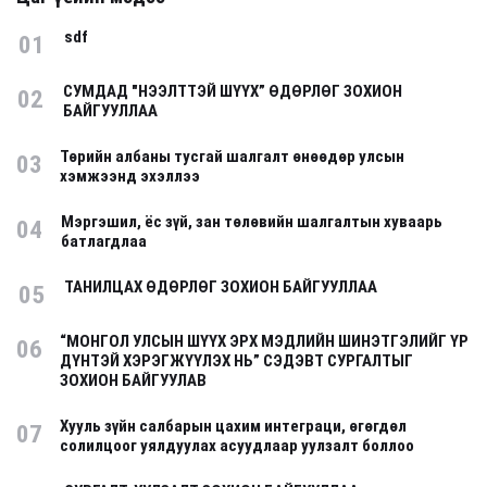
sdf
01
СУМДАД "НЭЭЛТТЭЙ ШҮҮХ” ӨДӨРЛӨГ ЗОХИОН
02
БАЙГУУЛЛАА
Төрийн албаны тусгай шалгалт өнөөдөр улсын
03
хэмжээнд эхэллээ
Мэргэшил, ёс зүй, зан төлөвийн шалгалтын хуваарь
04
батлагдлаа
ТАНИЛЦАХ ӨДӨРЛӨГ ЗОХИОН БАЙГУУЛЛАА
05
“МОНГОЛ УЛСЫН ШҮҮХ ЭРХ МЭДЛИЙН ШИНЭТГЭЛИЙГ ҮР
06
ДҮНТЭЙ ХЭРЭГЖҮҮЛЭХ НЬ” СЭДЭВТ СУРГАЛТЫГ
ЗОХИОН БАЙГУУЛАВ
Хууль зүйн салбарын цахим интеграци, өгөгдөл
07
солилцоог уялдуулах асуудлаар уулзалт боллоо