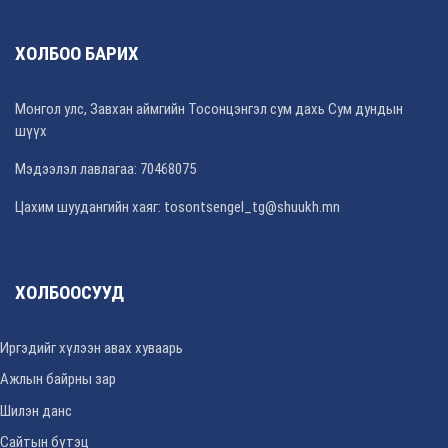
ХОЛБОО БАРИХ
Монгол улс, Завхан аймгийн Тосонцэнгэл сум дахь Сум дундын
шүүх
Мэдээлэл лавлагаа: 70468075
Цахим шуудангийн хаяг: tosontsengel_tg@shuukh.mn
ХОЛБООСУУД
Иргэдийг хүлээн авах хуваарь
Ажлын байрны зар
Шилэн данс
Сайтын бүтэц