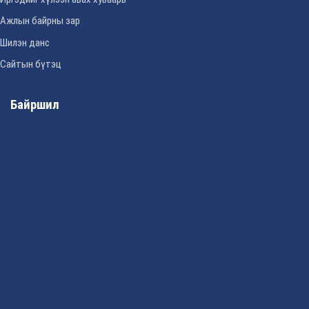
Ажлын байрны зар
Шилэн данс
Сайтын бүтэц
Байршил