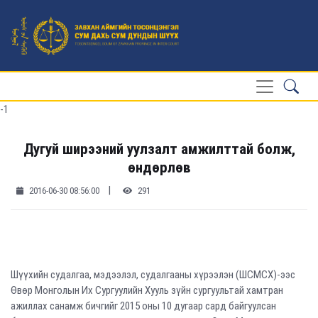
-1
Дугуй ширээний уулзалт амжилттай болж,
өндөрлөв
|
2016-06-30 08:56:00
291
Шүүхийн судалгаа, мэдээлэл, судалгааны хүрээлэн (ШСМСХ)-ээс
Өвөр Монголын Их Сургуулийн Хууль зүйн сургуультай хамтран
ажиллах санамж бичгийг 2015 оны 10 дугаар сард байгуулсан