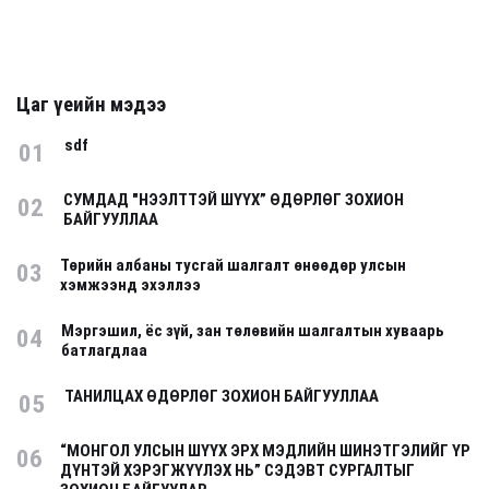
Цаг үеийн мэдээ
sdf
01
СУМДАД "НЭЭЛТТЭЙ ШҮҮХ” ӨДӨРЛӨГ ЗОХИОН
02
БАЙГУУЛЛАА
Төрийн албаны тусгай шалгалт өнөөдөр улсын
03
хэмжээнд эхэллээ
Мэргэшил, ёс зүй, зан төлөвийн шалгалтын хуваарь
04
батлагдлаа
ТАНИЛЦАХ ӨДӨРЛӨГ ЗОХИОН БАЙГУУЛЛАА
05
“МОНГОЛ УЛСЫН ШҮҮХ ЭРХ МЭДЛИЙН ШИНЭТГЭЛИЙГ ҮР
06
ДҮНТЭЙ ХЭРЭГЖҮҮЛЭХ НЬ” СЭДЭВТ СУРГАЛТЫГ