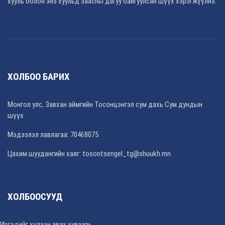
хууль болон энэ хуульд заасны дагуу байгуулсан шүүх хэрэгжүүлнэ.
ХОЛБОО БАРИХ
Монгол улс, Завхан аймгийн Тосонцэнгэл сум дахь Сум дундын
шүүх
Мэдээлэл лавлагаа: 70468075
Цахим шуудангийн хаяг: tosontsengel_tg@shuukh.mn
ХОЛБООСУУД
Иргэдийг хүлээн авах хуваарь