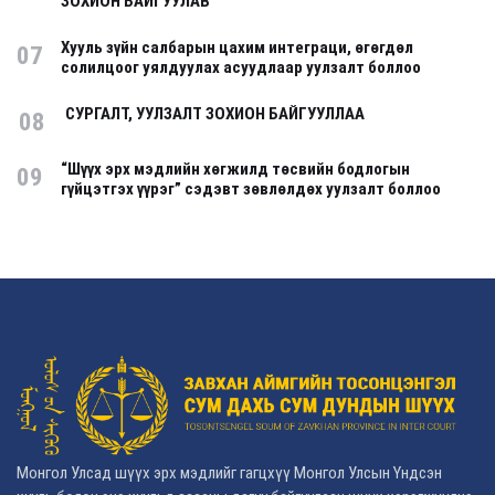
ЗОХИОН БАЙГУУЛАВ
Хууль зүйн салбарын цахим интеграци, өгөгдөл
07
солилцоог уялдуулах асуудлаар уулзалт боллоо
СУРГАЛТ, УУЛЗАЛТ ЗОХИОН БАЙГУУЛЛАА
08
“Шүүх эрх мэдлийн хөгжилд төсвийн бодлогын
09
гүйцэтгэх үүрэг” сэдэвт зөвлөлдөх уулзалт боллоо
Монгол Улсад шүүх эрх мэдлийг гагцхүү Монгол Улсын Үндсэн