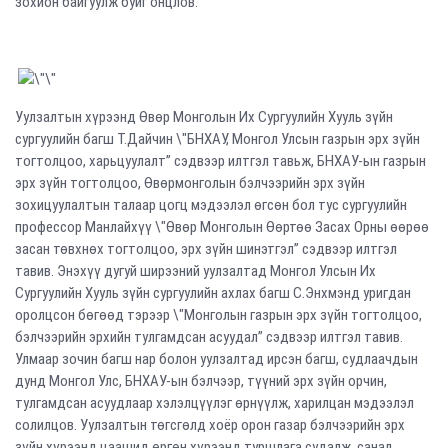
зохион байгуулж буйг онцлов.
Уулзалтын хүрээнд Өвөр Монголын Их Сургуулийн Хууль зүйн
сургуулийн багш Т.Дайчин \"БНХАУ, Монгол Улсын газрын эрх зүйн
тогтолцоо, харьцуулалт” сэдвээр илтгэл тавьж, БНХАУ-ын газрын
эрх зүйн тогтолцоо, Өвөрмонголын бэлчээрийн эрх зүйн
зохицуулалтын талаар цогц мэдээлэл өгсөн бол тус сургуулийн
профессор Манлайхүү \"Өвөр Монголын Өөртөө Засах Орны өөрөө
засан төвхнөх тогтолцоо, эрх зүйн шинэтгэл” сэдвээр илтгэл
тавив. Энэхүү дугуй ширээний уулзалтад Монгол Улсын Их
Сургуулийн Хууль зүйн сургуулийн ахлах багш С.Энхмэнд уригдан
оролцсон бөгөөд тэрээр \"Монголын газрын эрх зүйн тогтолцоо,
бэлчээрийн эрхийн тулгамдсан асуудал” сэдвээр илтгэл тавив.
Улмаар зочин багш нар болон уулзалтад ирсэн багш, судлаачдын
дунд Монгол Улс, БНХАУ-ын бэлчээр, түүний эрх зүйн орчин,
тулгамдсан асуудлаар хэлэлцүүлэг өрнүүлж, харилцан мэдээлэл
солилцов. Уулзалтын төгсгөлд хоёр орон газар бэлчээрийн эрх
зүйн хүрээнд цаашид өргөн хүрээнд туршлага судалж, санал