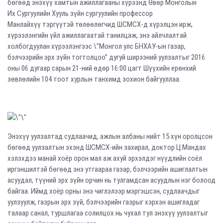
бөгөөд энэхүү хамтын ажиллагааны хүрээнд Өвөр Монголын
Их
Сургуулийн Хууль зүйн сургуулийн профессор
Манлайхүү
тэргүүтэй төлөөлөгчид ШСМСХ-д хүрэлцэн ирж,
хүрээлэнгийн үйл ажиллагаатай танилцаж, энэ айлчлалтай
холбогдуулан хүрээлэнгээс \"Монгол улс БНХАУ-ын газар,
бэлчээрийн эрх зүйн тогтолцоо” дугуй ширээний уулзалтыг 2016
оны 06 дугаар сарын 21-ний өдөр 16:00 цагт Шүүхийн ерөнхий
зөвлөлийн 104 тоот хурлын танхимд зохион байгууллаа.
Энэхүү уулзалтад судлаачид, ажлын албаны нийт 15 хүн оролцсон
бөгөөд уулзалтын эхэнд ШСМСХ-ийн захирал, доктор Ц.Мандах
хэлэхдээ манай хоёр орон мал аж ахуй эрхэлдэг нүүдлийн соёл
иргэншилтэй бөгөөд энэ утгаараа газар, бэлчээрийн ашиглалтын
асуудал, түүний эрх зүйн орчин нь тулгамдсан асуудлын нэг болоод
байгаа. Иймд хоёр орны энэ чиглэлээр мэргэшсэн, судлаачдыг
уулзуулж, газрын эрх зүй, бэлчээрийн газрыг хэрхэн ашигладаг
талаар санал, туршлагаа солилцох нь чухал тул энэхүү уулзалтыг