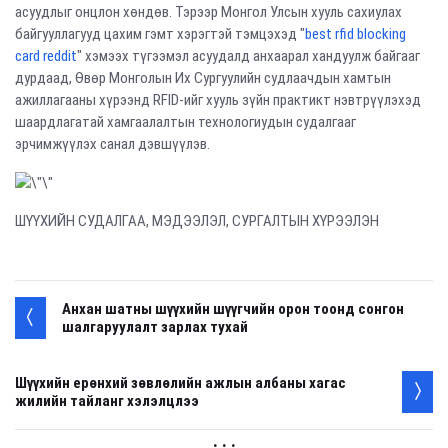
асуудлыг онцлон хөндөв. Тэрээр Монгол Улсын хууль сахиулах
байгууллагууд цахим гэмт хэрэгтэй тэмцэхэд "
best rfid blocking
card reddit
" хэмээх түгээмэл асуудалд анхаарал хандуулж байгааг
дурдаад, Өвөр Монголын Их Сургуулийн судлаачдын хамтын
ажиллагааны хүрээнд RFID-ийг хууль зүйн практикт нэвтрүүлэхэд
шаардлагатай хамгаалалтын технологиудын судалгааг
эрчимжүүлэх санал дэвшүүлэв.
ШҮҮХИЙН СУДАЛГАА, МЭДЭЭЛЭЛ, СУРГАЛТЫН ХҮРЭЭЛЭН
Анхан шатны шүүхийн шүүгчийн орон тоонд сонгон
шалгаруулалт зарлах тухай
Шүүхийн ерөнхий зөвлөлийн ажлын албаны хагас
жилийн тайланг хэлэлцлээ
. . .