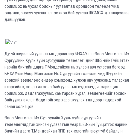
солилцох нь чухал болохыг уулзалтад оролцсон төлөөлөгчид
онцолж, энэхүү уулзалтыг зохион байгуулсан ШСМСХ-д талархалаа
дэвшүүлэв.
Дугуй ширээний уулзалтын дараагаар
БНХАУ-ын Өвөр Монголын Их
Сургуулийн
Хууль зүйн сургуулийн төлөөлөгчдийг
ШЕЗ-ийн Гүйцэтгэх
нарийн бичгийн дарга
Т.Мэндсайхан нь хүлээн авч уулзсан бөгөөд
БНХАУ-ын Өвөр Монголын Их Сургуулийн төлөөлөгчид Шүүхийн
ерөнхий зөвлөлөөс өндөр хэмжээнд хүлээн авч уулзсанд талархал
илэрхийлж, хоёр тал хоёр байгууллагын судлаачдыг харилцан
солилцож, дадлагажуулах, хамтарсан хурал, зөвлөгөөнийг зохион
байгуулах ажлыг бодитойгоор хэрэгжүүлэх тал дээр тодорхой
санал солилцов.
Өвөр Монголын Их Сургуулийн Хууль зүйн сургуулийн
төлөөлөгчидтэй хийсэн уулзалтын үеэр ШЕЗ-ийн Гүйцэтгэх нарийн
бичгийн дарга Т.Мэндсайхан RFID технологийн аюулгүй байдлын