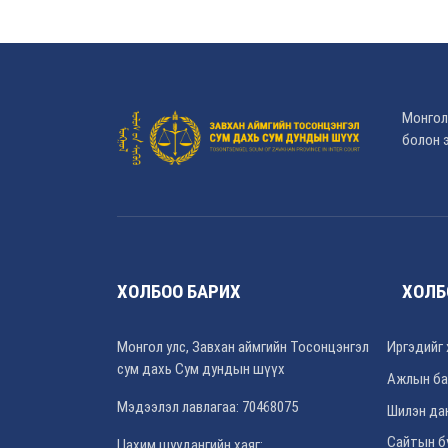
Монгол
болон э
ХОЛБОО БАРИХ
ХОЛБ
Монгол улс, Завхан аймгийн Тосонцэнгэл
Иргэдийг 
сум дахь Сум дундын шүүх
Ажлын ба
Мэдээлэл лавлагаа: 70468075
Шилэн да
Сайтын б
Цахим шуудангийн хаяг: