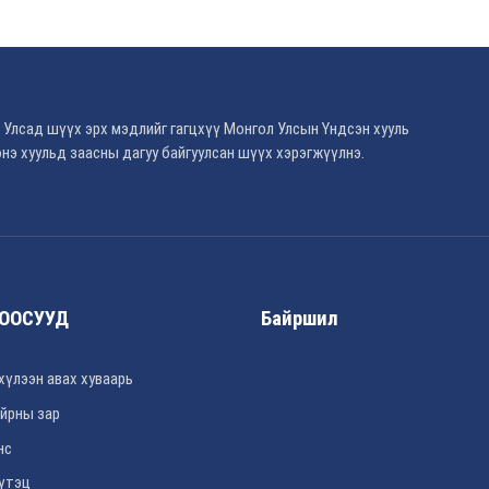
 Улсад шүүх эрх мэдлийг гагцхүү Монгол Улсын Үндсэн хууль
нэ хуульд заасны дагуу байгуулсан шүүх хэрэгжүүлнэ.
ООСУУД
Байршил
хүлээн авах хуваарь
йрны зар
нс
үтэц