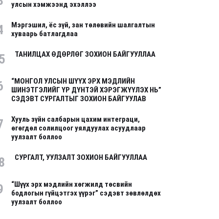
3
улсын хэмжээнд эхэллээ
Мэргэшил, ёс зүй, зан төлөвийн шалгалтын
4
хуваарь батлагдлаа
ТАНИЛЦАХ ӨДӨРЛӨГ ЗОХИОН БАЙГУУЛЛАА
5
“МОНГОЛ УЛСЫН ШҮҮХ ЭРХ МЭДЛИЙН
6
ШИНЭТГЭЛИЙГ ҮР ДҮНТЭЙ ХЭРЭГЖҮҮЛЭХ НЬ”
СЭДЭВТ СУРГАЛТЫГ ЗОХИОН БАЙГУУЛАВ
Хууль зүйн салбарын цахим интеграци,
7
өгөгдөл солилцоог уялдуулах асуудлаар
уулзалт боллоо
СУРГАЛТ, УУЛЗАЛТ ЗОХИОН БАЙГУУЛЛАА
8
“Шүүх эрх мэдлийн хөгжилд төсвийн
9
бодлогын гүйцэтгэх үүрэг” сэдэвт зөвлөлдөх
уулзалт боллоо