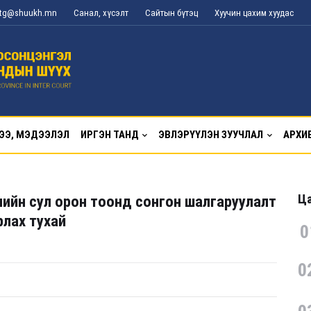
l_tg@shuukh.mn
Санал, хүсэлт
Сайтын бүтэц
Хуучин цахим хуудас
ЭЭ, МЭДЭЭЛЭЛ
ИРГЭН ТАНД
ЭВЛЭРҮҮЛЭН ЗУУЧЛАЛ
АРХИ
Ца
ийн сул орон тоонд сонгон шалгаруулалт
рлах тухай
0
0