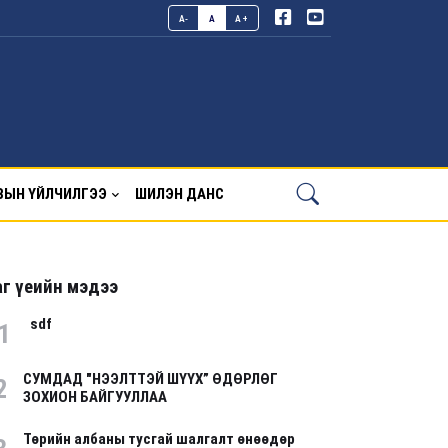
A-
A
A+
ВЫН ҮЙЛЧИЛГЭЭ
ШИЛЭН ДАНС
г үеийн мэдээ
sdf
1
СУМДАД "НЭЭЛТТЭЙ ШҮҮХ” ӨДӨРЛӨГ
2
ЗОХИОН БАЙГУУЛЛАА
Төрийн албаны тусгай шалгалт өнөөдөр