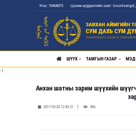
Утас: 70468075
Цахим шуудангийн хаяг: tosontsenge
ШҮҮХ
ТАМГЫН ГАЗАР
МЭД
-1
Анхан шатны зарим шүүхийн шүүгч
за
|
2017-03-20 12:45:21
306