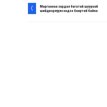
Маргаанаа зардал багатай шуурхай
шийдвэрлүүлсэндээ баяртай байна