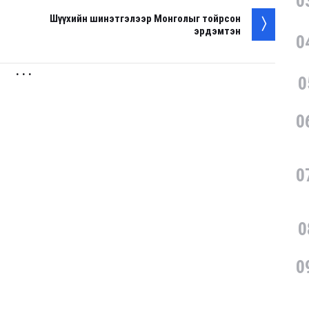
0
Шүүхийн шинэтгэлээр Монголыг тойрсон
эрдэмтэн
0
. . .
0
0
0
0
0