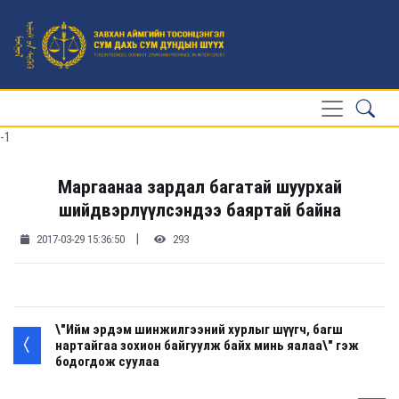
-1
Маргаанаа зардал багатай шуурхай
шийдвэрлүүлсэндээ баяртай байна
|
2017-03-29 15:36:50
293
\"Ийм эрдэм шинжилгээний хурлыг шүүгч, багш
нартайгаа зохион байгуулж байх минь яалаа\" гэж
бодогдож суулаа