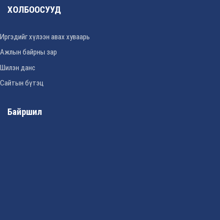
ХОЛБООСУУД
Иргэдийг хүлээн авах хуваарь
Ажлын байрны зар
Шилэн данс
Сайтын бүтэц
Байршил