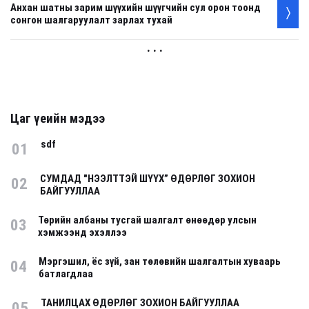
Анхан шатны зарим шүүхийн шүүгчийн сул орон тоонд
сонгон шалгаруулалт зарлах тухай
. . .
Цаг үеийн мэдээ
sdf
01
СУМДАД "НЭЭЛТТЭЙ ШҮҮХ” ӨДӨРЛӨГ ЗОХИОН
02
БАЙГУУЛЛАА
Төрийн албаны тусгай шалгалт өнөөдөр улсын
03
хэмжээнд эхэллээ
Мэргэшил, ёс зүй, зан төлөвийн шалгалтын хуваарь
04
батлагдлаа
ТАНИЛЦАХ ӨДӨРЛӨГ ЗОХИОН БАЙГУУЛЛАА
05