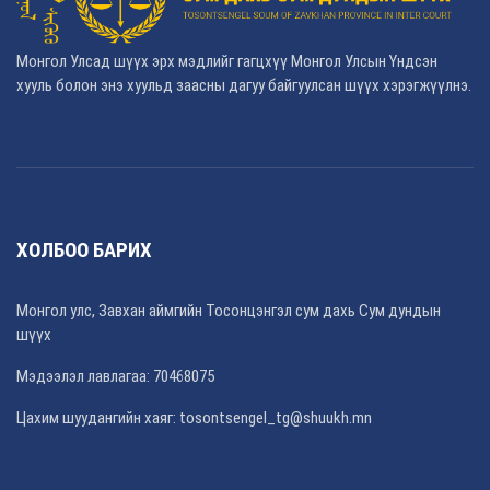
Монгол Улсад шүүх эрх мэдлийг гагцхүү Монгол Улсын Үндсэн
хууль болон энэ хуульд заасны дагуу байгуулсан шүүх хэрэгжүүлнэ.
ХОЛБОО БАРИХ
Монгол улс, Завхан аймгийн Тосонцэнгэл сум дахь Сум дундын
шүүх
Мэдээлэл лавлагаа: 70468075
Цахим шуудангийн хаяг: tosontsengel_tg@shuukh.mn