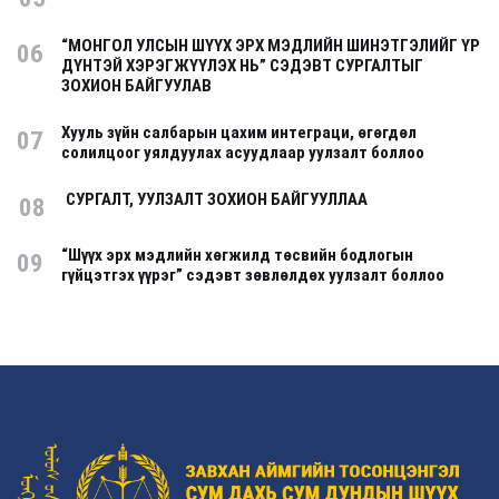
“МОНГОЛ УЛСЫН ШҮҮХ ЭРХ МЭДЛИЙН ШИНЭТГЭЛИЙГ ҮР
06
ДҮНТЭЙ ХЭРЭГЖҮҮЛЭХ НЬ” СЭДЭВТ СУРГАЛТЫГ
ЗОХИОН БАЙГУУЛАВ
Хууль зүйн салбарын цахим интеграци, өгөгдөл
07
солилцоог уялдуулах асуудлаар уулзалт боллоо
СУРГАЛТ, УУЛЗАЛТ ЗОХИОН БАЙГУУЛЛАА
08
“Шүүх эрх мэдлийн хөгжилд төсвийн бодлогын
09
гүйцэтгэх үүрэг” сэдэвт зөвлөлдөх уулзалт боллоо